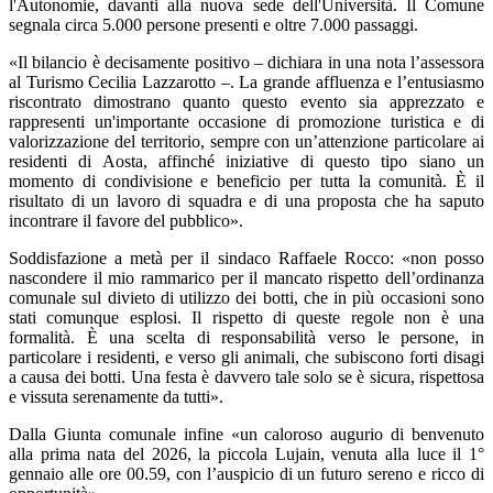
l'Autonomie, davanti alla nuova sede dell'Università. Il Comune
segnala circa 5.000 persone presenti e oltre 7.000 passaggi.
«Il bilancio è decisamente positivo – dichiara in una nota l’assessora
al Turismo Cecilia Lazzarotto –. La grande affluenza e l’entusiasmo
riscontrato dimostrano quanto questo evento sia apprezzato e
rappresenti un'importante occasione di promozione turistica e di
valorizzazione del territorio, sempre con un’attenzione particolare ai
residenti di Aosta, affinché iniziative di questo tipo siano un
momento di condivisione e beneficio per tutta la comunità. È il
risultato di un lavoro di squadra e di una proposta che ha saputo
incontrare il favore del pubblico».
Soddisfazione a metà per il sindaco Raffaele Rocco: «non posso
nascondere il mio rammarico per il mancato rispetto dell’ordinanza
comunale sul divieto di utilizzo dei botti, che in più occasioni sono
stati comunque esplosi. Il rispetto di queste regole non è una
formalità. È una scelta di responsabilità verso le persone, in
particolare i residenti, e verso gli animali, che subiscono forti disagi
a causa dei botti. Una festa è davvero tale solo se è sicura, rispettosa
e vissuta serenamente da tutti».
Dalla Giunta comunale infine «un caloroso augurio di benvenuto
alla prima nata del 2026, la piccola Lujain, venuta alla luce il 1°
gennaio alle ore 00.59, con l’auspicio di un futuro sereno e ricco di