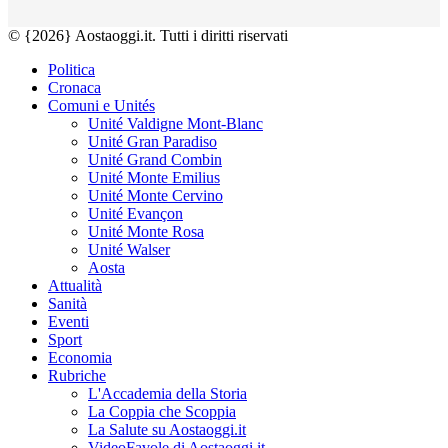
© {2026} Aostaoggi.it. Tutti i diritti riservati
Politica
Cronaca
Comuni e Unités
Unité Valdigne Mont-Blanc
Unité Gran Paradiso
Unité Grand Combin
Unité Monte Emilius
Unité Monte Cervino
Unité Evançon
Unité Monte Rosa
Unité Walser
Aosta
Attualità
Sanità
Eventi
Sport
Economia
Rubriche
L'Accademia della Storia
La Coppia che Scoppia
La Salute su Aostaoggi.it
VideoFavole di Aostaoggi.it