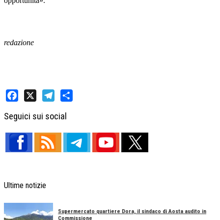
opportunità».
redazione
Facebook
X
Telegram
Share
Seguici sui social
Ultime notizie
Supermercato quartiere Dora, il sindaco di Aosta audito in
Commissione