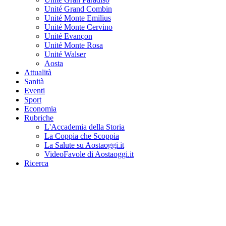
Unité Grand Combin
Unité Monte Emilius
Unité Monte Cervino
Unité Evançon
Unité Monte Rosa
Unité Walser
Aosta
Attualità
Sanità
Eventi
Sport
Economia
Rubriche
L'Accademia della Storia
La Coppia che Scoppia
La Salute su Aostaoggi.it
VideoFavole di Aostaoggi.it
Ricerca