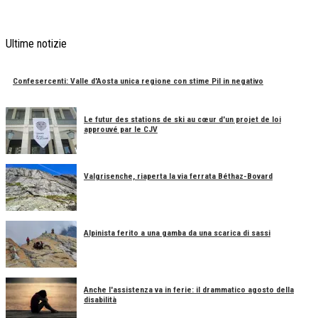
Ultime notizie
Confesercenti: Valle d'Aosta unica regione con stime Pil in negativo
Le futur des stations de ski au cœur d'un projet de loi
approuvé par le CJV
Valgrisenche, riaperta la via ferrata Béthaz-Bovard
Alpinista ferito a una gamba da una scarica di sassi
Anche l'assistenza va in ferie: il drammatico agosto della
disabilità