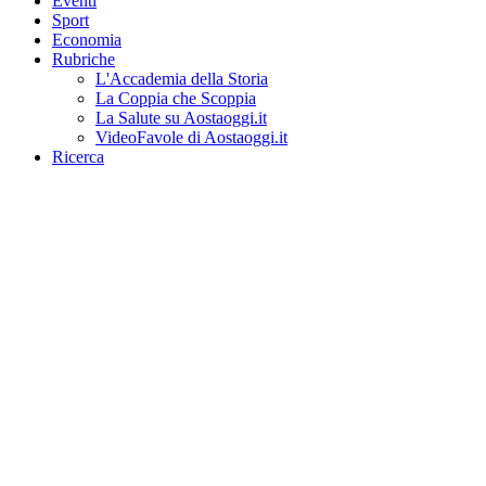
Eventi
Sport
Economia
Rubriche
L'Accademia della Storia
La Coppia che Scoppia
La Salute su Aostaoggi.it
VideoFavole di Aostaoggi.it
Ricerca