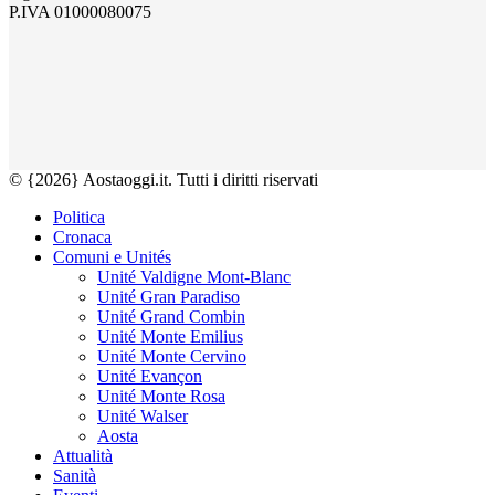
P.IVA 01000080075
© {2026} Aostaoggi.it. Tutti i diritti riservati
Politica
Cronaca
Comuni e Unités
Unité Valdigne Mont-Blanc
Unité Gran Paradiso
Unité Grand Combin
Unité Monte Emilius
Unité Monte Cervino
Unité Evançon
Unité Monte Rosa
Unité Walser
Aosta
Attualità
Sanità