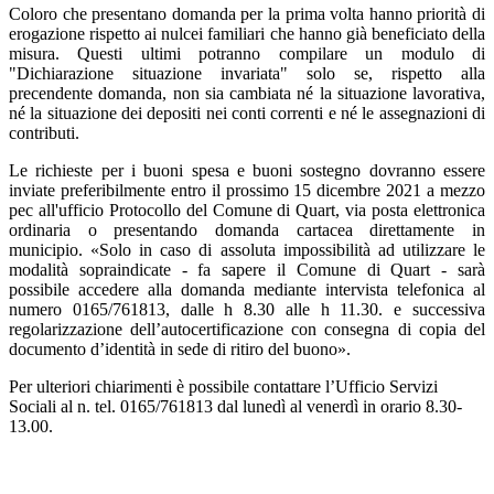
Coloro che presentano domanda per la prima volta hanno priorità di
erogazione rispetto ai nulcei familiari che hanno già beneficiato della
misura. Questi ultimi potranno compilare un modulo di
"Dichiarazione situazione invariata" solo se, rispetto alla
precendente domanda, non sia cambiata né la situazione lavorativa,
né la situazione dei depositi nei conti correnti e né le assegnazioni di
contributi.
Le richieste per i buoni spesa e buoni sostegno dovranno essere
inviate preferibilmente entro il prossimo 15 dicembre 2021 a mezzo
pec all'ufficio Protocollo del Comune di Quart, via posta elettronica
ordinaria o presentando domanda cartacea direttamente in
municipio. «Solo in caso di assoluta impossibilità ad utilizzare le
modalità sopraindicate - fa sapere il Comune di Quart - sarà
possibile accedere alla domanda mediante intervista telefonica al
numero 0165/761813, dalle h 8.30 alle h 11.30. e successiva
regolarizzazione dell’autocertificazione con consegna di copia del
documento d’identità in sede di ritiro del buono».
Per ulteriori chiarimenti è possibile contattare l’Ufficio Servizi
Sociali al n. tel. 0165/761813 dal lunedì al venerdì in orario 8.30-
13.00.