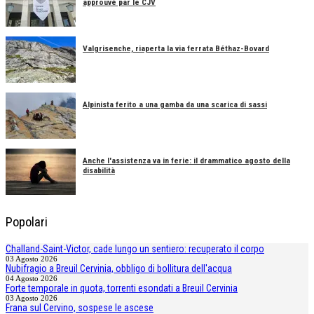
approuvé par le CJV
Valgrisenche, riaperta la via ferrata Béthaz-Bovard
Alpinista ferito a una gamba da una scarica di sassi
Anche l'assistenza va in ferie: il drammatico agosto della
disabilità
Popolari
Challand-Saint-Victor, cade lungo un sentiero: recuperato il corpo
03 Agosto 2026
Nubifragio a Breuil Cervinia, obbligo di bollitura dell'acqua
04 Agosto 2026
Forte temporale in quota, torrenti esondati a Breuil Cervinia
03 Agosto 2026
Frana sul Cervino, sospese le ascese