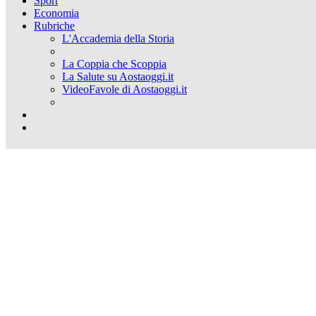
Sport
Economia
Rubriche
L'Accademia della Storia
La Coppia che Scoppia
La Salute su Aostaoggi.it
VideoFavole di Aostaoggi.it