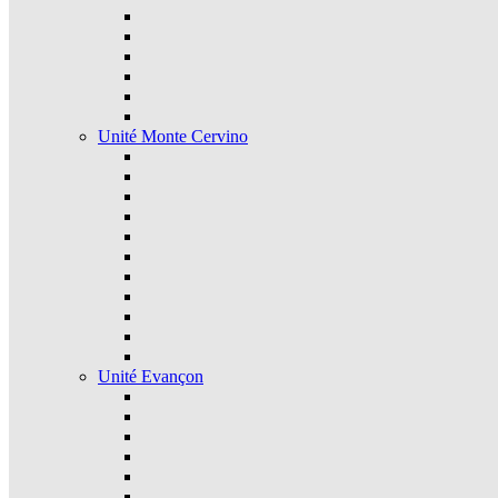
Unité Monte Cervino
Unité Evançon