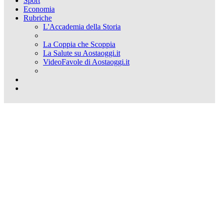
Sport
Economia
Rubriche
L'Accademia della Storia
La Coppia che Scoppia
La Salute su Aostaoggi.it
VideoFavole di Aostaoggi.it