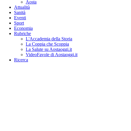
Aosta
Attualità
Sanità
Eventi
Sport
Economia
Rubriche
L'Accademia della Storia
La Coppia che Scoppia
La Salute su Aostaoggi.it
VideoFavole di Aostaoggi.it
Ricerca