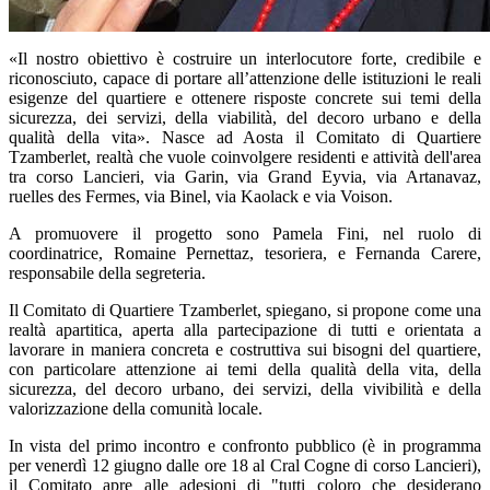
«Il nostro obiettivo è costruire un interlocutore forte, credibile e
riconosciuto, capace di portare all’attenzione delle istituzioni le reali
esigenze del quartiere e ottenere risposte concrete sui temi della
sicurezza, dei servizi, della viabilità, del decoro urbano e della
qualità della vita». Nasce ad Aosta il Comitato di Quartiere
Tzamberlet, realtà che vuole coinvolgere residenti e attività dell'area
tra corso Lancieri, via Garin, via Grand Eyvia, via Artanavaz,
ruelles des Fermes, via Binel, via Kaolack e via Voison.
A promuovere il progetto sono Pamela Fini, nel ruolo di
coordinatrice, Romaine Pernettaz, tesoriera, e Fernanda Carere,
responsabile della segreteria.
Il Comitato di Quartiere Tzamberlet, spiegano, si propone come una
realtà apartitica, aperta alla partecipazione di tutti e orientata a
lavorare in maniera concreta e costruttiva sui bisogni del quartiere,
con particolare attenzione ai temi della qualità della vita, della
sicurezza, del decoro urbano, dei servizi, della vivibilità e della
valorizzazione della comunità locale.
In vista del primo incontro e confronto pubblico (è in programma
per venerdì 12 giugno dalle ore 18 al Cral Cogne di corso Lancieri),
il Comitato apre alle adesioni di "tutti coloro che desiderano