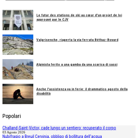
Le futur des stations de ski au cœur d'un projet de loi
approuvé par le CJV
Valgrisenche, riaperta la via ferrata Béthaz-Bovard
Alpinista ferito a una gamba da una scarica di sassi
Anche l'assistenza va in ferie: il drammatico agosto della
disabilità
Popolari
Challand-Saint-Victor, cade lungo un sentiero: recuperato il corpo
03 Agosto 2026
Nubifragio a Breuil Cervinia, obbligo di bollitura dell'acqua