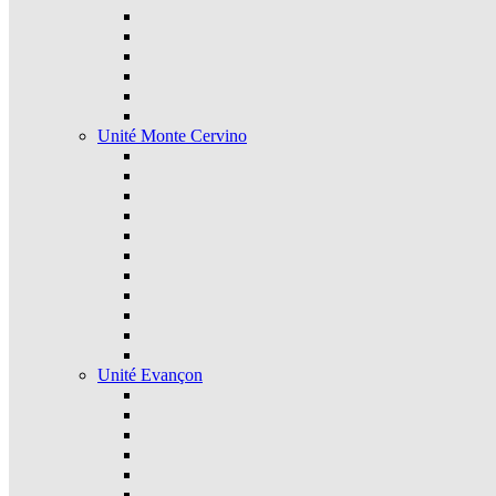
Unité Monte Cervino
Unité Evançon