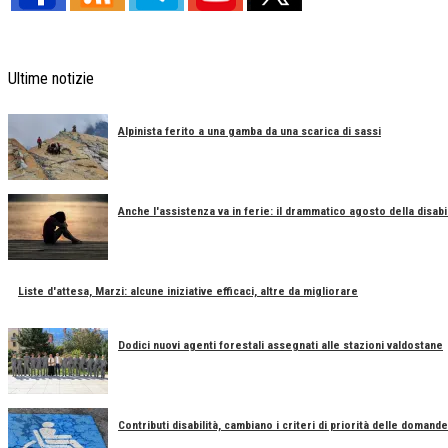
Ultime notizie
Alpinista ferito a una gamba da una scarica di sassi
Anche l'assistenza va in ferie: il drammatico agosto della disabil
Liste d'attesa, Marzi: alcune iniziative efficaci, altre da migliorare
Dodici nuovi agenti forestali assegnati alle stazioni valdostane
Contributi disabilità, cambiano i criteri di priorità delle domande