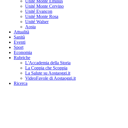
Unité Monte Emilius
Unité Monte Cervino
Unité Evançon
Unité Monte Rosa
Unité Walser
Aosta
Attualità
Sanità
Eventi
Sport
Economia
Rubriche
L'Accademia della Storia
La Coppia che Scoppia
La Salute su Aostaoggi.it
VideoFavole di Aostaoggi.it
Ricerca