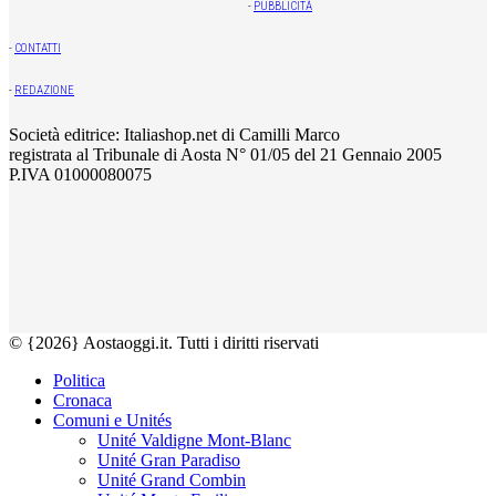
-
PUBBLICITÀ
-
CONTATTI
-
REDAZIONE
Società editrice: Italiashop.net di Camilli Marco
registrata al Tribunale di Aosta N° 01/05 del 21 Gennaio 2005
P.IVA 01000080075
© {2026} Aostaoggi.it. Tutti i diritti riservati
Politica
Cronaca
Comuni e Unités
Unité Valdigne Mont-Blanc
Unité Gran Paradiso
Unité Grand Combin