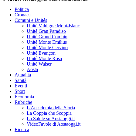
Politica
Cronaca
Comuni e Unités
Unité Valdigne Mont-Blanc
Unité Gran Paradiso
Unité Grand Combin
Unité Monte Emilius
Unité Monte Cervino
Unité Evançon
Unité Monte Rosa
Unité Walser
Aosta
Attualità
Sanità
Eventi
Sport
Economia
Rubriche
L'Accademia della Storia
La Coppia che Scoppia
La Salute su Aostaoggi.it
VideoFavole di Aostaoggi.it
Ricerca