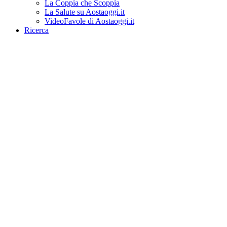
La Coppia che Scoppia
La Salute su Aostaoggi.it
VideoFavole di Aostaoggi.it
Ricerca