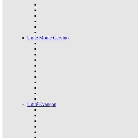
Unité Monte Cervino
Unité Evançon