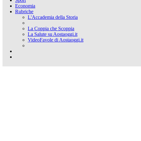
Sport
Economia
Rubriche
L'Accademia della Storia
La Coppia che Scoppia
La Salute su Aostaoggi.it
VideoFavole di Aostaoggi.it