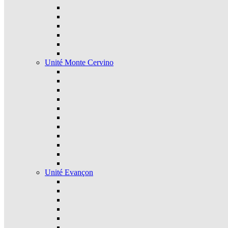
Unité Monte Cervino
Unité Evançon