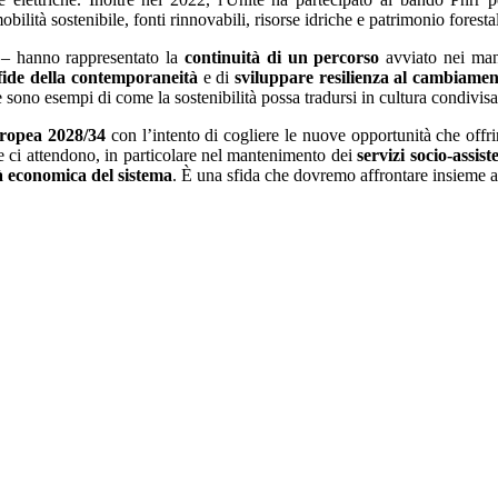
mobilità sostenibile, fonti rinnovabili, risorse idriche e patrimonio fores
– hanno rappresentato la
continuità di un percorso
avviato nei mand
sfide della contemporaneità
e di
sviluppare resilienza al cambiame
e sono esempi di come la sostenibilità possa tradursi in cultura condivis
ropea 2028/34
con l’intento di cogliere le nuove opportunità che offri
 ci attendono, in particolare nel mantenimento dei
servizi socio-assist
tà economica del sistema
. È una sfida che dovremo affrontare insieme an