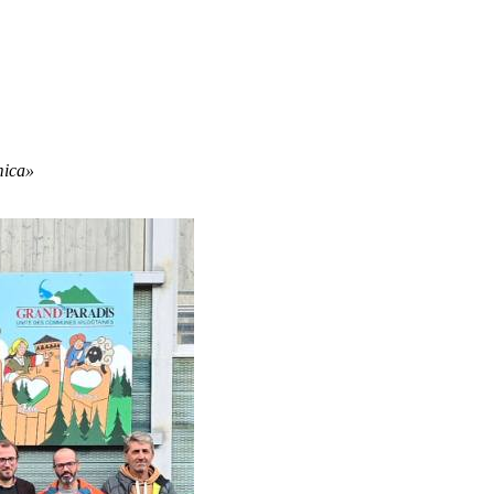
omica»