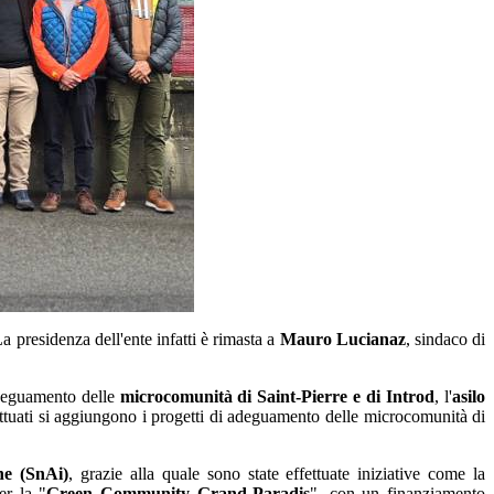
 presidenza dell'ente infatti è rimasta a
Mauro Lucianaz
, sindaco di
'adeguamento delle
microcomunità di Saint-Pierre e di Introd
, l'
asilo
fettuati si aggiungono i progetti di adeguamento delle microcomunità di
ne (SnAi)
, grazie alla quale sono state effettuate iniziative come la
er la "
Green Community Grand-Paradis
", con un finanziamento