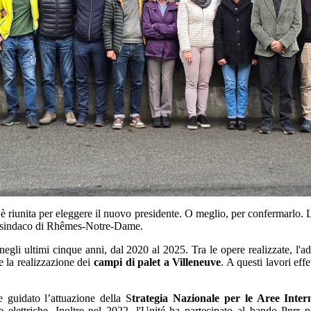
riunita per eleggere il nuovo presidente. O meglio, per confermarlo. La
 sindaco di Rhêmes-Notre-Dame.
a negli ultimi cinque anni, dal 2020 al 2025. Tra le opere realizzate, l
 la realizzazione dei
campi di palet a Villeneuve
. A questi lavori ef
 guidato l’attuazione della S
trategia Nazionale per le Aree Inter
e elettriche. Inoltre nel 2022, l'Unité ha partecipato al bando Pnrr p