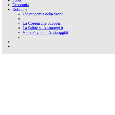
Sport
Economia
Rubriche
L'Accademia della Storia
La Coppia che Scoppia
La Salute su Aostaoggi.it
VideoFavole di Aostaoggi.it