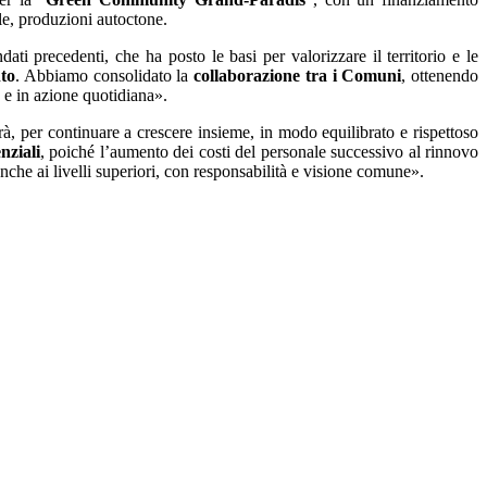
tale, produzioni autoctone.
ati precedenti, che ha posto le basi per valorizzare il territorio e le
nto
. Abbiamo consolidato la
collaborazione tra i Comuni
, ottenendo
a e in azione quotidiana».
rà, per continuare a crescere insieme, in modo equilibrato e rispettoso
enziali
, poiché l’aumento dei costi del personale successivo al rinnovo
che ai livelli superiori, con responsabilità e visione comune».