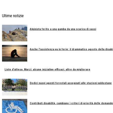
Ultime notizie
Alpinista ferito a una gamba da una scarica di sassi
Anche l'assistenza va in ferie: il drammatico agosto della disabil
Liste d'attesa, Marzi: alcune iniziative efficaci, altre da migliorare
Dodici nuovi agenti forestali assegnati alle stazioni valdostane
Contributi disabilità, cambiano i criteri di priorità delle domande