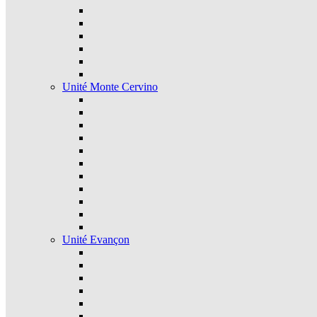
Unité Monte Cervino
Unité Evançon