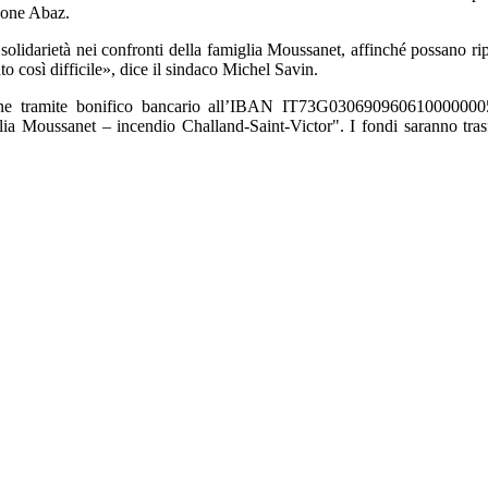
zione Abaz.
solidarietà nei confronti della famiglia Moussanet, affinché possano ripa
o così difficile», dice il sindaco Michel Savin.
onazione tramite bonifico bancario all’IBAN IT73G030690960610
a Moussanet – incendio Challand-Saint-Victor". I fondi saranno trasfer