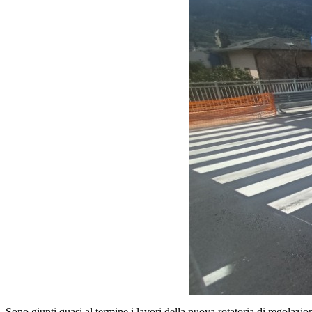
Sono giunti quasi al termine i lavori della nuova rotatoria di regolazio