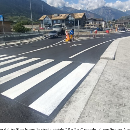
ne del traffico lungo la strada statale 26 a La Grenade, al confine tra Aos