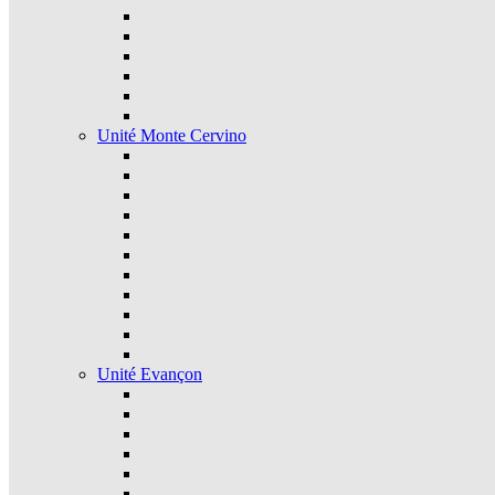
Unité Monte Cervino
Unité Evançon