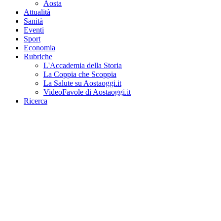
Aosta
Attualità
Sanità
Eventi
Sport
Economia
Rubriche
L'Accademia della Storia
La Coppia che Scoppia
La Salute su Aostaoggi.it
VideoFavole di Aostaoggi.it
Ricerca