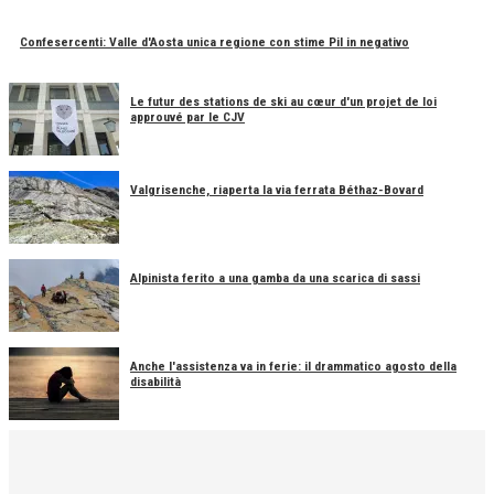
Confesercenti: Valle d'Aosta unica regione con stime Pil in negativo
Le futur des stations de ski au cœur d'un projet de loi
approuvé par le CJV
Valgrisenche, riaperta la via ferrata Béthaz-Bovard
Alpinista ferito a una gamba da una scarica di sassi
Anche l'assistenza va in ferie: il drammatico agosto della
disabilità