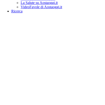
La Salute su Aostaoggi.it
VideoFavole di Aostaoggi.it
Ricerca