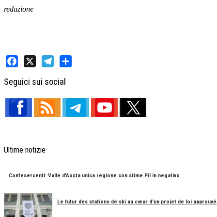
redazione
Facebook
X
Telegram
Share
Seguici sui social
Ultime notizie
Confesercenti: Valle d'Aosta unica regione con stime Pil in negativo
Le futur des stations de ski au cœur d'un projet de loi approuvé