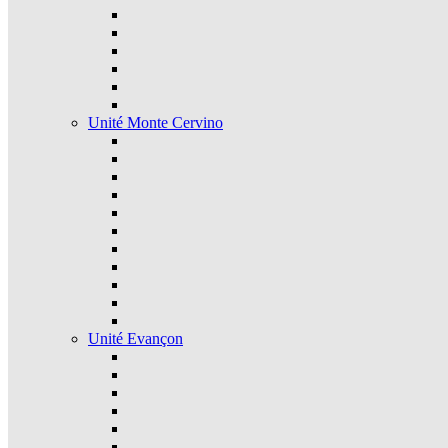
Unité Monte Cervino
Unité Evançon