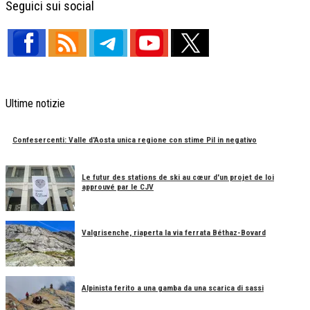
Seguici sui social
Ultime notizie
Confesercenti: Valle d'Aosta unica regione con stime Pil in negativo
Le futur des stations de ski au cœur d'un projet de loi
approuvé par le CJV
Valgrisenche, riaperta la via ferrata Béthaz-Bovard
Alpinista ferito a una gamba da una scarica di sassi