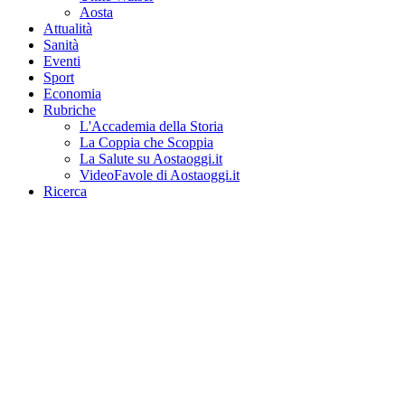
Aosta
Attualità
Sanità
Eventi
Sport
Economia
Rubriche
L'Accademia della Storia
La Coppia che Scoppia
La Salute su Aostaoggi.it
VideoFavole di Aostaoggi.it
Ricerca