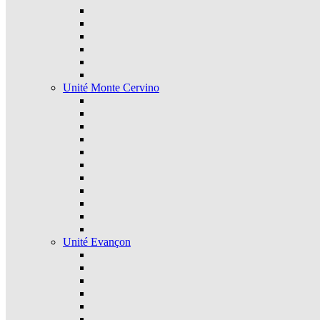
Unité Monte Cervino
Unité Evançon