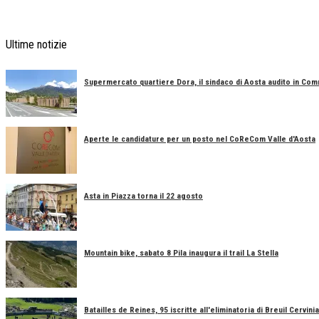
Ultime notizie
Supermercato quartiere Dora, il sindaco di Aosta audito in Co
Aperte le candidature per un posto nel CoReCom Valle d'Aosta
Asta in Piazza torna il 22 agosto
Mountain bike, sabato 8 Pila inaugura il trail La Stella
Batailles de Reines, 95 iscritte all'eliminatoria di Breuil Cervinia