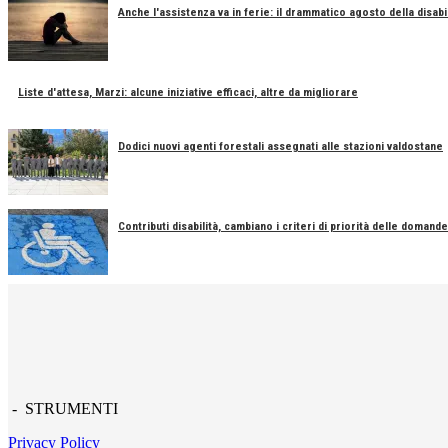
Anche l'assistenza va in ferie: il drammatico agosto della disabil
Liste d'attesa, Marzi: alcune iniziative efficaci, altre da migliorare
Dodici nuovi agenti forestali assegnati alle stazioni valdostane
Contributi disabilità, cambiano i criteri di priorità delle domande
- STRUMENTI
Privacy Policy