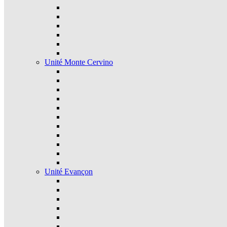
Unité Monte Cervino
Unité Evançon