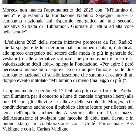
Morgex non manca l'appuntamento del 2025 con "M'illumino di
meno" e quest'anno la Fondazione Natalino Sapegno unisce la
campagna nazionale sul risparmio energetico ad una seconda
iniziativa Si tratta di "Libriamoci. Giornate di lettura ad alta voce
nelle scuole".
«L'edizione 2025 della storica iniziativa promossa da Rai Radio2,
che fa spegnere le luci dei principali monumenti italiani, è dedicata
allo spreco energetico nel settore della moda (e più in generale del
vestiario) e alle alternative virtuose che promuovono il riuso e la
valorizzazione degli abiti», spiega la Fondazione. «Per agire è però
necessario innanzitutto capire». Ecco dunque l'unione fra le due
campagne nazionali di sensibilizzazione che saranno al centro di un
doppio evento intitolato "M'illumino di meno (ma leggo di più!)".
L'appuntamento è per lunedì 17 febbraio prima alla Tour de l'Archet
non illuminata per il concerto a lume di candela (ingresso libero) alle
ore 18 con gli allievi e le allieve delle scuole di Morgex, che
condivideranno anche con il pubblico alcune letture per riflettere sul
tema dell'impatto ambientale. A seguire, alle ore 19, in piazza
dell'Assunzione si svolgerà una raccolta di abiti usati (lavati e in
buono stato) in collaborazione con l'Unité Parrocchiale Bas
Valdigne e con la Caritas Valdigne.