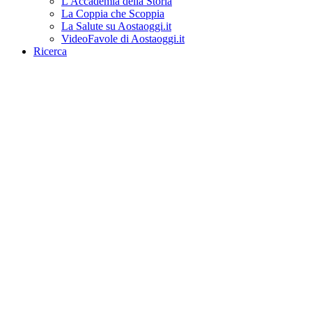
L'Accademia della Storia
La Coppia che Scoppia
La Salute su Aostaoggi.it
VideoFavole di Aostaoggi.it
Ricerca