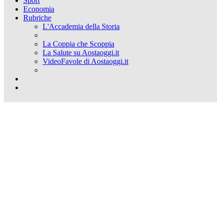
Sport
Economia
Rubriche
L'Accademia della Storia
La Coppia che Scoppia
La Salute su Aostaoggi.it
VideoFavole di Aostaoggi.it