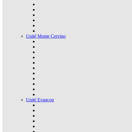
Unité Monte Cervino
Unité Evançon