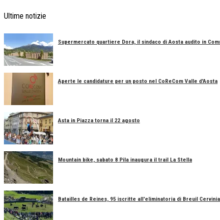
Ultime notizie
Supermercato quartiere Dora, il sindaco di Aosta audito in Co
Aperte le candidature per un posto nel CoReCom Valle d'Aosta
Asta in Piazza torna il 22 agosto
Mountain bike, sabato 8 Pila inaugura il trail La Stella
Batailles de Reines, 95 iscritte all'eliminatoria di Breuil Cervinia