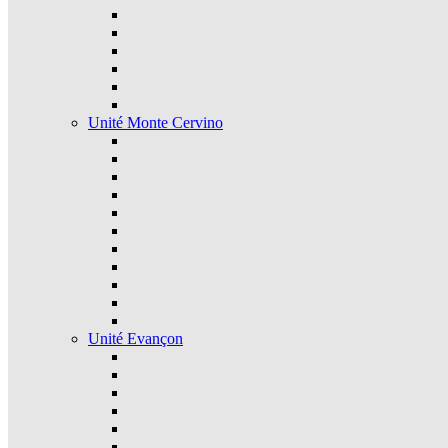
Unité Monte Cervino
Unité Evançon