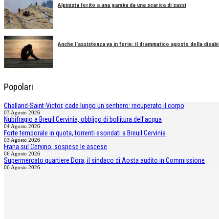
Alpinista ferito a una gamba da una scarica di sassi
Anche l'assistenza va in ferie: il drammatico agosto della disabil
Popolari
Challand-Saint-Victor, cade lungo un sentiero: recuperato il corpo
03 Agosto 2026
Nubifragio a Breuil Cervinia, obbligo di bollitura dell'acqua
04 Agosto 2026
Forte temporale in quota, torrenti esondati a Breuil Cervinia
03 Agosto 2026
Frana sul Cervino, sospese le ascese
06 Agosto 2026
Supermercato quartiere Dora, il sindaco di Aosta audito in Commissione
06 Agosto 2026