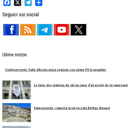
Facebook
X
Telegram
Share
Seguici sui social
Ultime notizie
Confesercenti: Valle d'Aosta unica regione con stime Pil in negativo
Le futur des stations de ski au cœur d'un projet de loi approuvé
Valgrisenche, riaperta la via ferrata Béthaz-Bovard