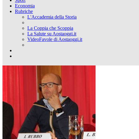
Sport
Economia
Rubriche
L'Accademia della Storia
La Coppia che Scoppia
La Salute su Aostaoggi.it
VideoFavole di Aostaoggi.it