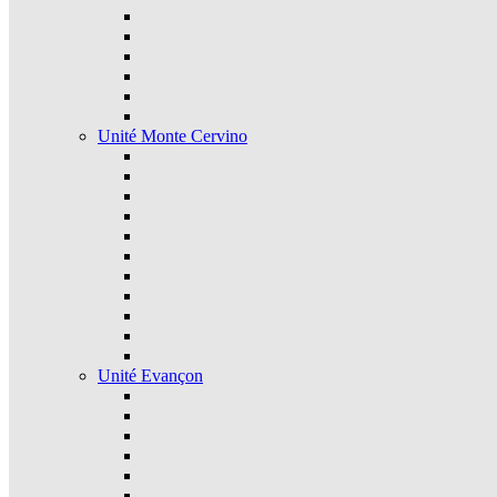
Unité Monte Cervino
Unité Evançon