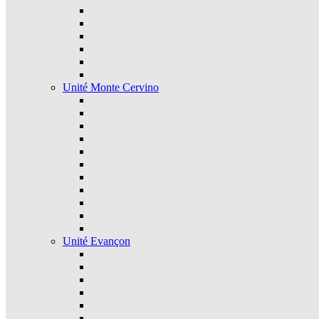
Unité Monte Cervino
Unité Evançon