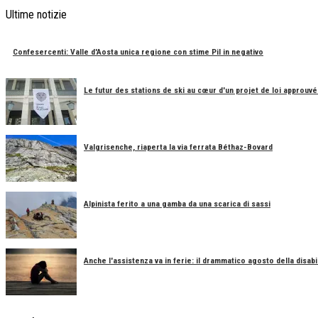
Ultime notizie
Confesercenti: Valle d'Aosta unica regione con stime Pil in negativo
Le futur des stations de ski au cœur d'un projet de loi approuvé
Valgrisenche, riaperta la via ferrata Béthaz-Bovard
Alpinista ferito a una gamba da una scarica di sassi
Anche l'assistenza va in ferie: il drammatico agosto della disabil