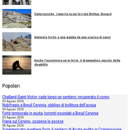
Valgrisenche, riaperta la via ferrata Béthaz-Bovard
Alpinista ferito a una gamba da una scarica di sassi
Anche l'assistenza va in ferie: il drammatico agosto della
disabilità
Popolari
Challand-Saint-Victor, cade lungo un sentiero: recuperato il corpo
03 Agosto 2026
Nubifragio a Breuil Cervinia, obbligo di bollitura dell'acqua
04 Agosto 2026
Forte temporale in quota, torrenti esondati a Breuil Cervinia
03 Agosto 2026
Frana sul Cervino, sospese le ascese
06 Agosto 2026
Supermercato quartiere Dora, il sindaco di Aosta audito in Commissione