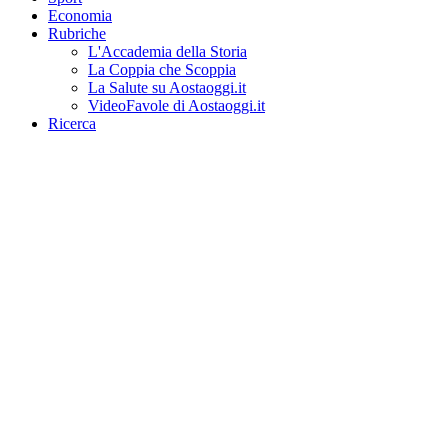
Economia
Rubriche
L'Accademia della Storia
La Coppia che Scoppia
La Salute su Aostaoggi.it
VideoFavole di Aostaoggi.it
Ricerca