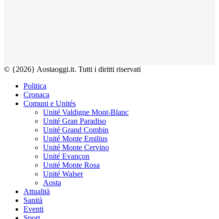
© {2026} Aostaoggi.it. Tutti i diritti riservati
Politica
Cronaca
Comuni e Unités
Unité Valdigne Mont-Blanc
Unité Gran Paradiso
Unité Grand Combin
Unité Monte Emilius
Unité Monte Cervino
Unité Evançon
Unité Monte Rosa
Unité Walser
Aosta
Attualità
Sanità
Eventi
Sport