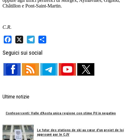
oppure agli uffici periferici di Morgex, Aymavilles, Gignod,
Châtillon e Pont-Saint-Martin.
C.R.
Facebook
X
Telegram
Share
Seguici sui social
Ultime notizie
Confesercenti: Valle d'Aosta unica regione con stime Pil in negativo
Le futur des stations de ski au cœur d'un projet de loi
approuvé par le CJV