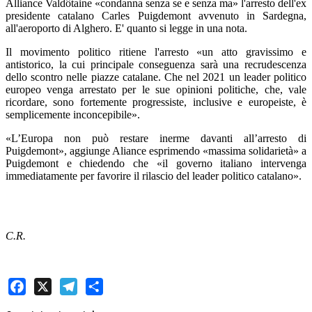
Alliance Valdôtaine «condanna senza se e senza ma» l'arresto dell'ex
presidente catalano Carles Puigdemont avvenuto in Sardegna,
all'aeroporto di Alghero. E' quanto si legge in una nota.
Il movimento politico ritiene l'arresto «un atto gravissimo e
antistorico, la cui principale conseguenza sarà una recrudescenza
dello scontro nelle piazze catalane. Che nel 2021 un leader politico
europeo venga arrestato per le sue opinioni politiche, che, vale
ricordare, sono fortemente progressiste, inclusive e europeiste, è
semplicemente inconcepibile».
«L’Europa non può restare inerme davanti all’arresto di
Puigdemont», aggiunge Aliance esprimendo «massima solidarietà» a
Puigdemont e chiedendo che «il governo italiano intervenga
immediatamente per favorire il rilascio del leader politico catalano».
C.R.
Facebook
X
Telegram
Share