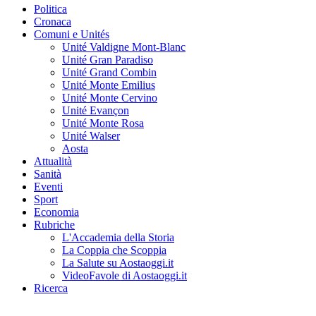
Politica
Cronaca
Comuni e Unités
Unité Valdigne Mont-Blanc
Unité Gran Paradiso
Unité Grand Combin
Unité Monte Emilius
Unité Monte Cervino
Unité Evançon
Unité Monte Rosa
Unité Walser
Aosta
Attualità
Sanità
Eventi
Sport
Economia
Rubriche
L'Accademia della Storia
La Coppia che Scoppia
La Salute su Aostaoggi.it
VideoFavole di Aostaoggi.it
Ricerca