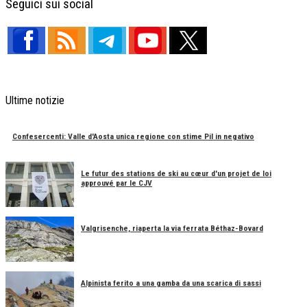
Seguici sui social
Ultime notizie
Confesercenti: Valle d'Aosta unica regione con stime Pil in negativo
Le futur des stations de ski au cœur d'un projet de loi
approuvé par le CJV
Valgrisenche, riaperta la via ferrata Béthaz-Bovard
Alpinista ferito a una gamba da una scarica di sassi