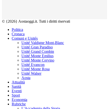
© {2026} Aostaoggi.it. Tutti i diritti riservati
Politica
Cronaca
Comuni e Unités
Unité Valdigne Mont-Blanc
Unité Gran Paradiso
Unité Grand Combin
Unité Monte Emilius
Unité Monte Cervino
Unité Evançon
Unité Monte Rosa
Unité Walser
Aosta
Attualità
Sanità
Eventi
Sport
Economia
Rubriche
L'Accademia della Storia