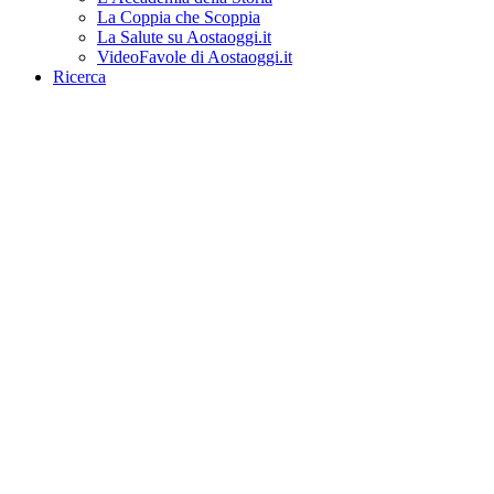
La Coppia che Scoppia
La Salute su Aostaoggi.it
VideoFavole di Aostaoggi.it
Ricerca