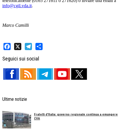
telefonicamente (0165 271611 o 271620) o inviare una email a
info@cgil.vda.it
.
Marco Camilli
Facebook
X
Telegram
Share
Seguici sui social
Ultime notizie
Fratelli d'Italia: governo regionale continua a emungere
CVA