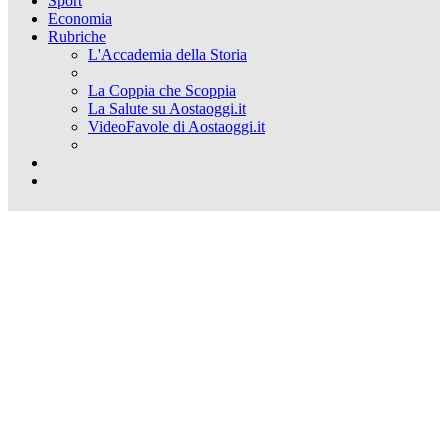
Sport
Economia
Rubriche
L'Accademia della Storia
La Coppia che Scoppia
La Salute su Aostaoggi.it
VideoFavole di Aostaoggi.it