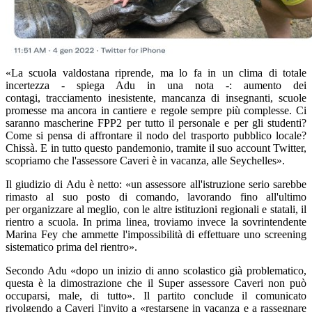
«La scuola valdostana riprende, ma lo fa in un clima di totale
incertezza - spiega Adu in una nota -: aumento dei
contagi, tracciamento inesistente, mancanza di insegnanti, scuole
promesse ma ancora in cantiere e regole sempre più complesse. Ci
saranno mascherine FPP2 per tutto il personale e per gli studenti?
Come si pensa di affrontare il nodo del trasporto pubblico locale?
Chissà. E in tutto questo pandemonio, tramite il suo account Twitter,
scopriamo che l'assessore Caveri è in vacanza, alle Seychelles».
Il giudizio di Adu è netto: «un assessore all'istruzione serio sarebbe
rimasto al suo posto di comando, lavorando fino all'ultimo
per organizzare al meglio, con le altre istituzioni regionali e statali, il
rientro a scuola. In prima linea, troviamo invece la sovrintendente
Marina Fey che ammette l'impossibilità di effettuare uno screening
sistematico prima del rientro».
Secondo Adu «dopo un inizio di anno scolastico già problematico,
questa è la dimostrazione che il Super assessore Caveri non può
occuparsi, male, di tutto». Il partito conclude il comunicato
rivolgendo a Caveri l'invito a «restarsene in vacanza e a rassegnare