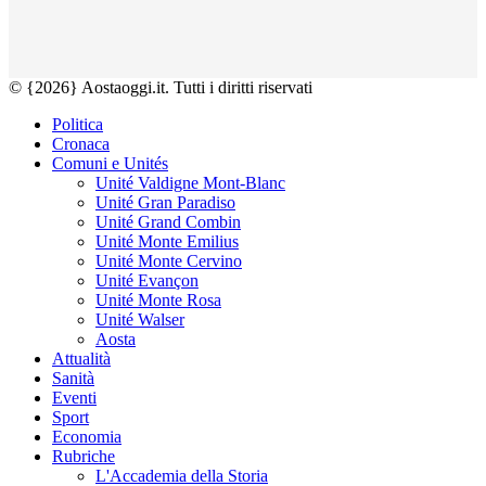
© {2026} Aostaoggi.it. Tutti i diritti riservati
Politica
Cronaca
Comuni e Unités
Unité Valdigne Mont-Blanc
Unité Gran Paradiso
Unité Grand Combin
Unité Monte Emilius
Unité Monte Cervino
Unité Evançon
Unité Monte Rosa
Unité Walser
Aosta
Attualità
Sanità
Eventi
Sport
Economia
Rubriche
L'Accademia della Storia