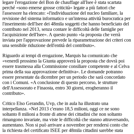
legare l'erogazione del Bon de chauffage all'Isee è stata scartata
perché «sono emerse grosse criticità» legate a più fattori che
l'assessore ha elencato: «l'individuazione del nucleo familiare, la
revisione del sistema informatico e un'intensa attività burocratica per
l'inserimento dell'Isee dei 48mila soggetti che hanno beneficiato del
contributo nel 2013, senza contare le difficoltà delle famiglie per
l'acquisizione dell'Isee». A questo punto «la proposta che verrà
inviata per l'approvazione prevede la riparametrazione dei criteri con
una sensibile riduzione dell'entità del contributo».
Riguardo ai tempi di erogazione, Marquis ha comunicato che
«venerdì prossimo la Giunta approverà la proposta che dovrà poi
essere trasmessa alla Commissione consiliare competente e al Celva
prima della sua approvazione definitiva». Le domande potranno
essere presentate da dicembre per un periodo che sarà concordato
con i Comuni. «A conclusione di questo percorso, le strutture
dell'Assessorato e Finaosta, entro 30 giorni, erogheranno il
contributo».
Critico Elso Gerandin, Uvp, che in aula ha illustrato una
interpellanza. «Nel 2013 c'erano 18,5 milioni, oggi ce ne sono
soltanto 8 milioni a fronte di attese dei cittadini che non soltanto
rimangono invariate, ma viste le difficoltà che stanno attraversando,
aumentano. Non si può arrivare a novembre per rendersi conto che
la richiesta del certificato ISEE per 48mila cittadini sarebbe stata