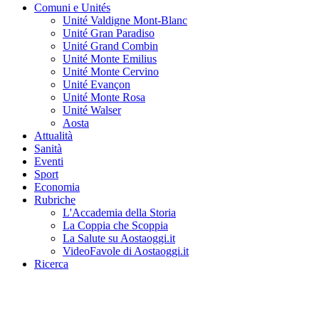
Comuni e Unités
Unité Valdigne Mont-Blanc
Unité Gran Paradiso
Unité Grand Combin
Unité Monte Emilius
Unité Monte Cervino
Unité Evançon
Unité Monte Rosa
Unité Walser
Aosta
Attualità
Sanità
Eventi
Sport
Economia
Rubriche
L'Accademia della Storia
La Coppia che Scoppia
La Salute su Aostaoggi.it
VideoFavole di Aostaoggi.it
Ricerca