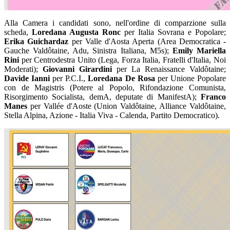
Alla Camera i candidati sono, nell'ordine di comparzione sulla
scheda,
Loredana Augusta Ronc
per Italia Sovrana e Popolare;
Erika Guichardaz
per Valle d'Aosta Aperta (Area Democratica -
Gauche Valdôtaine, Adu, Sinistra Italiana, M5s);
Emily Mariella
Rini
per Centrodestra Unito (Lega, Forza Italia, Fratelli d'Italia, Noi
Moderati);
Giovanni Girardini
per La Renaissance Valdôtaine;
Davide Ianni
per P.C.I.,
Loredana De Rosa
per Unione Popolare
con de Magistris (Potere al Popolo, Rifondazione Comunista,
Risorgimento Socialista, demA, deputate di ManifestA);
Franco
Manes
per Vallée d'Aoste (Union Valdôtaine, Alliance Valdôtaine,
Stella Alpina, Azione - Italia Viva - Calenda, Partito Democratico).