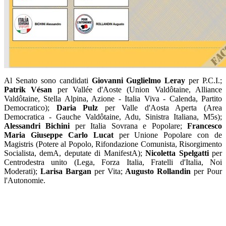
Al Senato sono candidati
Giovanni Guglielmo Leray
per P.C.I.;
Patrik Vésan
per Vallée d'Aoste (Union Valdôtaine, Alliance
Valdôtaine, Stella Alpina, Azione - Italia Viva - Calenda, Partito
Democratico);
Daria Pulz
per Valle d'Aosta Aperta (Area
Democratica - Gauche Valdôtaine, Adu, Sinistra Italiana, M5s);
Alessandri Bichini
per Italia Sovrana e Popolare;
Francesco
Maria Giuseppe Carlo Lucat
per Unione Popolare con de
Magistris (Potere al Popolo, Rifondazione Comunista, Risorgimento
Socialista, demA, deputate di ManifestA);
Nicoletta Spelgatti
per
Centrodestra unito (Lega, Forza Italia, Fratelli d'Italia, Noi
Moderati);
Larisa Bargan
per Vita;
Augusto Rollandin
per Pour
l'Autonomie.