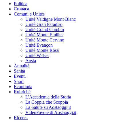
Politica
Cronaca
Comuni e Unités
Unité Valdigne Mont-Blanc
Unité Gran Paradiso
Unité Grand Combin
Unité Monte Emilius
Unité Monte Cervino
Unité Evançon
Unité Monte Rosa
Unité Walser
Aosta
Attualità
Sanità
Eventi
Sport
Economia
Rubriche
L'Accademia della Storia
La Coppia che Scoppia
La Salute su Aostaoggi.it
VideoFavole di Aostaoggi.it
Ricerca