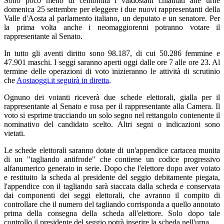
Sono poco meno di centomila i valdostani chiamati alle urne
domenica 25 settembre per eleggere i due nuovi rappresentanti della
Valle d'Aosta al parlamento italiano, un deputato e un senatore. Per
la prima volta anche i neomaggiorenni potranno votare il
rappresentante al Senato.
In tutto gli aventi diritto sono 98.187, di cui 50.286 femmine e
47.901 maschi. I seggi saranno aperti oggi dalle ore 7 alle ore 23. Al
termine delle operazioni di voto inizieranno le attività di scrutinio
che
Aostaoggi.it seguirà in diretta
.
Ognuno dei votanti riceverà due schede elettorali, gialla per il
rappresentante al Senato e rosa per il rappresentante alla Camera. Il
voto si esprime tracciando un solo segno nel rettangolo contenente il
nominativo del candidato scelto. Altri segni o indicazioni sono
vietati.
Le schede elettorali saranno dotate di un'appendice cartacea munita
di un "tagliando antifrode" che contiene un codice progressivo
alfanumerico generato in serie. Dopo che l'elettore dopo aver votato
e restituito la scheda al presidente del seggio debitamente piegata,
l'appendice con il tagliando sarà staccata dalla scheda e conservata
dai componenti dei seggi elettorali, che avranno il compito di
controllare che il numero del tagliando corrisponda a quello annotato
prima della consegna della scheda all'elettore. Solo dopo tale
controllo il presidente del seggio potrà inserire la scheda nell'urna.