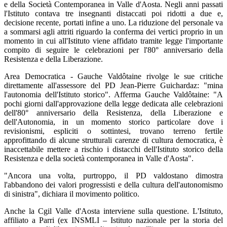
e della Società Contemporanea in Valle d'Aosta. Negli anni passati
l'Istituto contava tre insegnanti distaccati poi ridotti a due e,
decisione recente, portati infine a uno. La riduzione del personale va
a sommarsi agli attriti riguardo la conferma dei vertici proprio in un
momento in cui all'Istituto viene affidato tramite legge l'importante
compito di seguire le celebrazioni per l'80° anniversario della
Resistenza e della Liberazione.
Area Democratica - Gauche Valdôtaine rivolge le sue critiche
direttamente all'assessore del PD Jean-Pierre Guichardaz: "mina
l'autonomia dell'Istituto storico". Afferma Gauche Valdôtaine: "A
pochi giorni dall'approvazione della legge dedicata alle celebrazioni
dell'80° anniversario della Resistenza, della Liberazione e
dell'Autonomia, in un momento storico particolare dove i
revisionismi, espliciti o sottintesi, trovano terreno fertile
approfittando di alcune strutturali carenze di cultura democratica, è
inaccettabile mettere a rischio i distacchi dell'Istituto storico della
Resistenza e della società contemporanea in Valle d'Aosta".
"Ancora una volta, purtroppo, il PD valdostano dimostra
l'abbandono dei valori progressisti e della cultura dell'autonomismo
di sinistra", dichiara il movimento politico.
Anche la Cgil Valle d'Aosta interviene sulla questione. L'Istituto,
affiliato a Parri (ex INSMLI – Istituto nazionale per la storia del