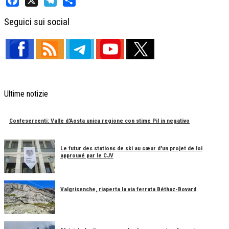
Facebook
X
Telegram
Share
Seguici sui social
Ultime notizie
Confesercenti: Valle d'Aosta unica regione con stime Pil in negativo
Le futur des stations de ski au cœur d'un projet de loi
approuvé par le CJV
Valgrisenche, riaperta la via ferrata Béthaz-Bovard