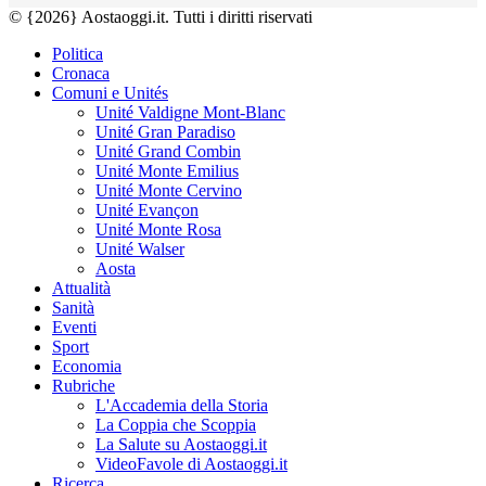
© {2026} Aostaoggi.it. Tutti i diritti riservati
Politica
Cronaca
Comuni e Unités
Unité Valdigne Mont-Blanc
Unité Gran Paradiso
Unité Grand Combin
Unité Monte Emilius
Unité Monte Cervino
Unité Evançon
Unité Monte Rosa
Unité Walser
Aosta
Attualità
Sanità
Eventi
Sport
Economia
Rubriche
L'Accademia della Storia
La Coppia che Scoppia
La Salute su Aostaoggi.it
VideoFavole di Aostaoggi.it
Ricerca