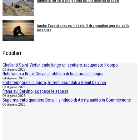
Alpinista ferito a una gamba da una scarica di sassi
Anche l'assistenza va in ferie: il drammatico agosto della
disabilità
Popolari
Challand-Saint-Victor, cade lungo un sentiero: recuperato il corpo
03 Agosto 2026
Nubifragio a Breuil Cervinia, obbligo di bollitura dell'acqua
04 Agosto 2026
Forte temporale in quota, torrenti esondati a Breuil Cervinia
03 Agosto 2026
Frana sul Cervino, sospese le ascese
06 Agosto 2026
Supermercato quartiere Dora, il sindaco di Aosta audito in Commissione
06 Agosto 2026