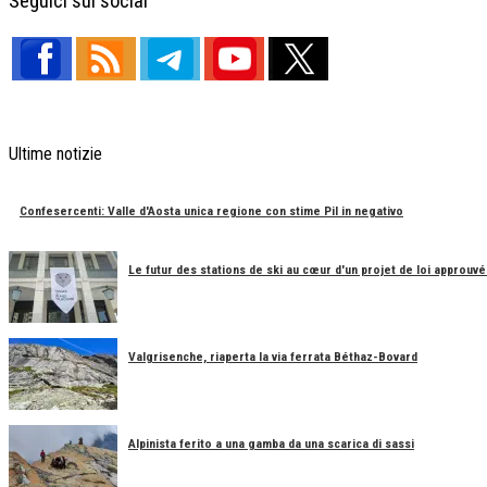
Seguici sui social
Ultime notizie
Confesercenti: Valle d'Aosta unica regione con stime Pil in negativo
Le futur des stations de ski au cœur d'un projet de loi approuvé
Valgrisenche, riaperta la via ferrata Béthaz-Bovard
Alpinista ferito a una gamba da una scarica di sassi