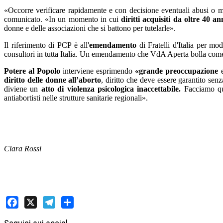
«Occorre verificare rapidamente e con decisione eventuali abusi o ma
comunicato. «In un momento in cui
diritti acquisiti da oltre 40 
donne e delle associazioni che si battono per tutelarle».
Il riferimento di PCP è all'
emendamento
di Fratelli d'Italia per mod
consultori in tutta Italia. Un emendamento che VdA Aperta bolla co
Potere al Popolo
interviene esprimendo
«grande preoccupazione
e
diritto delle donne all’aborto
, diritto che deve essere garantito sen
diviene un
atto di violenza psicologica inaccettabile.
Facciamo qui
antiabortisti nelle strutture sanitarie regionali».
Clara Rossi
Facebook
X
Telegram
Share