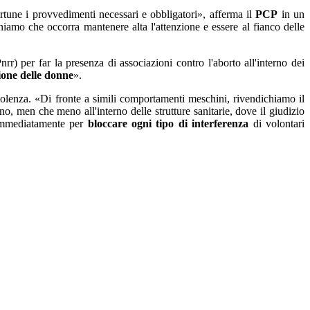
rtune i provvedimenti necessari e obbligatori», afferma il
PCP
in un
eniamo che occorra mantenere alta l'attenzione e essere al fianco delle
rr) per far la presenza di associazioni contro l'aborto all'interno dei
ione delle donne
».
iolenza. «Di fronte a simili comportamenti meschini, rivendichiamo il
no, men che meno all'interno delle strutture sanitarie, dove il giudizio
 immediatamente per
bloccare ogni tipo di interferenza
di volontari