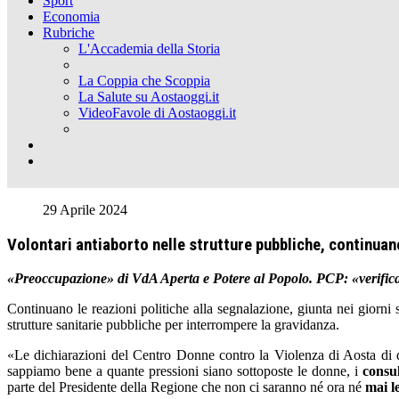
Sport
Economia
Rubriche
L'Accademia della Storia
La Coppia che Scoppia
La Salute su Aostaoggi.it
VideoFavole di Aostaoggi.it
29 Aprile 2024
Volontari antiaborto nelle strutture pubbliche, continuano
«Preoccupazione» di VdA Aperta e Potere al Popolo. PCP: «verific
Continuano le reazioni politiche alla segnalazione, giunta nei giorni 
strutture sanitarie pubbliche per interrompere la gravidanza.
«Le dichiarazioni del Centro Donne contro la Violenza di Aosta di q
sappiamo bene a quante pressioni siano sottoposte le donne, i
consul
parte del Presidente della Regione che non ci saranno né ora né
mai l