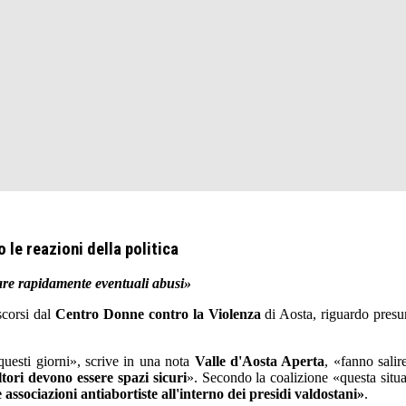
 le reazioni della politica
are rapidamente eventuali abusi»
scorsi dal
Centro Donne contro la Violenza
di Aosta, riguardo presun
uesti giorni», scrive in una nota
Valle d'Aosta Aperta
, «fanno salir
tori devono essere spazi sicuri
». Secondo la coalizione «questa situ
e associazioni antiabortiste all'interno dei presidi valdostani»
.