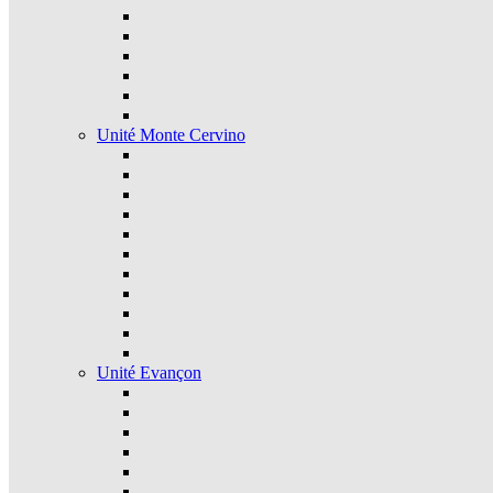
Unité Monte Cervino
Unité Evançon