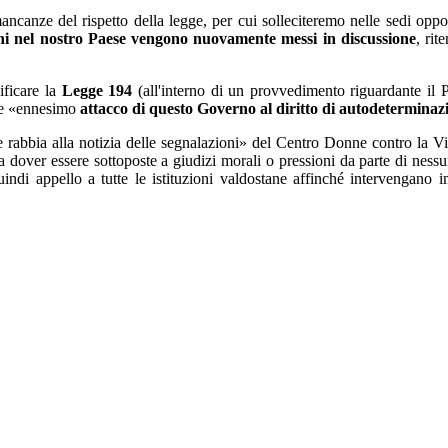
ncanze del rispetto della legge, per cui solleciteremo nelle sedi oppo
anni nel nostro Paese vengono nuovamente messi in discussione
, rit
ificare la
Legge 194
(all'interno di un provvedimento riguardante il Pn
me «ennesimo
attacco di questo Governo al diritto di autodeterminaz
 rabbia alla notizia delle segnalazioni» del Centro Donne contro la V
za dover essere sottoposte a giudizi morali o pressioni da parte di nessu
ndi appello a tutte le istituzioni valdostane affinché intervengano