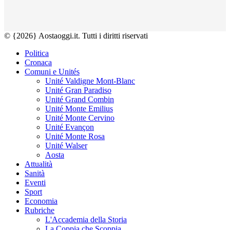
© {2026} Aostaoggi.it. Tutti i diritti riservati
Politica
Cronaca
Comuni e Unités
Unité Valdigne Mont-Blanc
Unité Gran Paradiso
Unité Grand Combin
Unité Monte Emilius
Unité Monte Cervino
Unité Evançon
Unité Monte Rosa
Unité Walser
Aosta
Attualità
Sanità
Eventi
Sport
Economia
Rubriche
L'Accademia della Storia
La Coppia che Scoppia