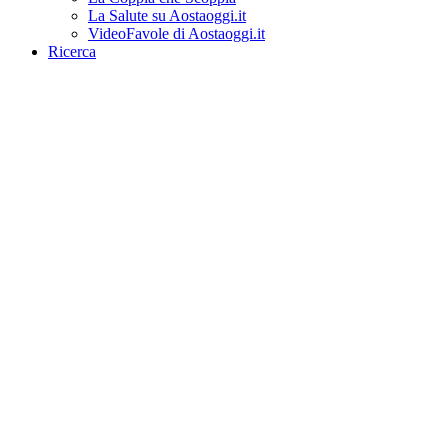
La Salute su Aostaoggi.it
VideoFavole di Aostaoggi.it
Ricerca