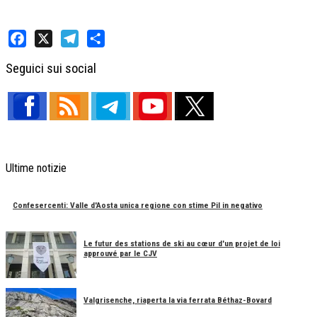
Facebook
X
Telegram
Share
Seguici sui social
Ultime notizie
Confesercenti: Valle d'Aosta unica regione con stime Pil in negativo
Le futur des stations de ski au cœur d'un projet de loi
approuvé par le CJV
Valgrisenche, riaperta la via ferrata Béthaz-Bovard