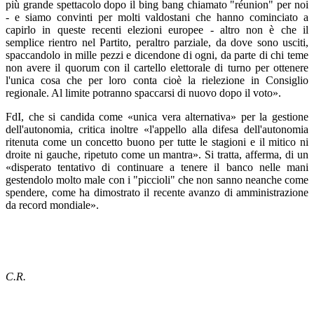
più grande spettacolo dopo il bing bang chiamato "réunion" per noi
- e siamo convinti per molti valdostani che hanno cominciato a
capirlo in queste recenti elezioni europee - altro non è che il
semplice rientro nel Partito, peraltro parziale, da dove sono usciti,
spaccandolo in mille pezzi e dicendone di ogni, da parte di chi teme
non avere il quorum con il cartello elettorale di turno per ottenere
l'unica cosa che per loro conta cioè la rielezione in Consiglio
regionale. Al limite potranno spaccarsi di nuovo dopo il voto».
FdI, che si candida come «unica vera alternativa» per la gestione
dell'autonomia, critica inoltre «l'appello alla difesa dell'autonomia
ritenuta come un concetto buono per tutte le stagioni e il mitico ni
droite ni gauche, ripetuto come un mantra». Si tratta, afferma, di un
«disperato tentativo di continuare a tenere il banco nelle mani
gestendolo molto male con i "piccioli" che non sanno neanche come
spendere, come ha dimostrato il recente avanzo di amministrazione
da record mondiale».
C.R.