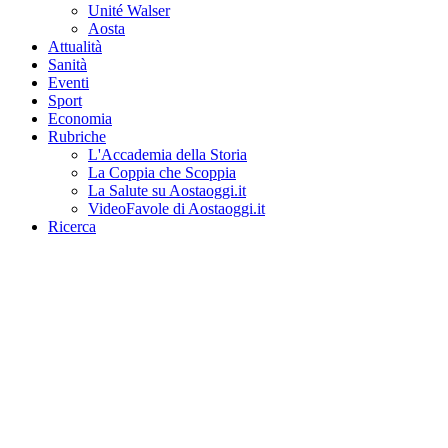
Unité Walser
Aosta
Attualità
Sanità
Eventi
Sport
Economia
Rubriche
L'Accademia della Storia
La Coppia che Scoppia
La Salute su Aostaoggi.it
VideoFavole di Aostaoggi.it
Ricerca