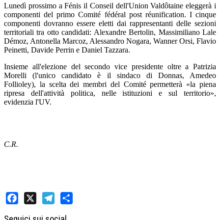
Lunedì prossimo a Fénis il Conseil dell'Union Valdôtaine eleggerà i
componenti del primo Comité fédéral post réunification. I cinque
componenti dovranno essere eletti dai rappresentanti delle sezioni
territoriali tra otto candidati: Alexandre Bertolin, Massimiliano Lale
Démoz, Antonella Marcoz, Alessandro Nogara, Wanner Orsi, Flavio
Peinetti, Davide Perrin e Daniel Tazzara.
Insieme all'elezione del secondo vice presidente oltre a Patrizia
Morelli (l'unico candidato è il sindaco di Donnas, Amedeo
Follioley), la scelta dei membri del Comité permetterà «la piena
ripresa dell'attività politica, nelle istituzioni e sul territorio»,
evidenzia l'UV.
C.R.
Facebook
X
Telegram
Share
Seguici sui social