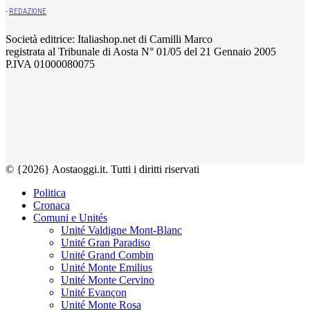
-
REDAZIONE
Società editrice: Italiashop.net di Camilli Marco
registrata al Tribunale di Aosta N° 01/05 del 21 Gennaio 2005
P.IVA 01000080075
© {2026} Aostaoggi.it. Tutti i diritti riservati
Politica
Cronaca
Comuni e Unités
Unité Valdigne Mont-Blanc
Unité Gran Paradiso
Unité Grand Combin
Unité Monte Emilius
Unité Monte Cervino
Unité Evançon
Unité Monte Rosa