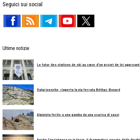
Seguici sui social
Ultime notizie
Le futur des stations de ski au cœur d'un projet de loi approuvé
Valgrisenche, riaperta la via ferrata Béthaz-Bovard
Alpinista ferito a una gamba da una scarica di sassi
Anche l'assistenza va in ferie: il drammatico agosto della disabil