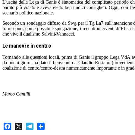
L'uscita dalla Lega di Ganis è sintomatica del complicato periodo che 
partito più votato e aveva eletto ben undici consiglieri. Oggi, con l'
scenario politico nazionale.
Secondo un sondaggio diffuso da Swg per il Tg La7 sull'intenzione di v
forniscono, come possibile spiegazione, i recenti interventi di FI su 
che vive il dualismo Salvini-Vannacci.
Le manovre in centro
Tornando alle questioni locali, prima di Ganis il gruppo Lega VdA a
da pochi giorni ha dato il benvenuto a Claudio Restano (proveniente
coalizione di centro/centro-destra numericamente importante e in grad
Marco Camilli
Facebook
X
Telegram
Share