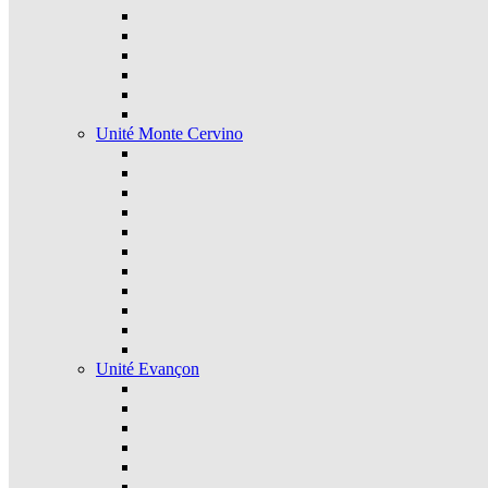
Unité Monte Cervino
Unité Evançon