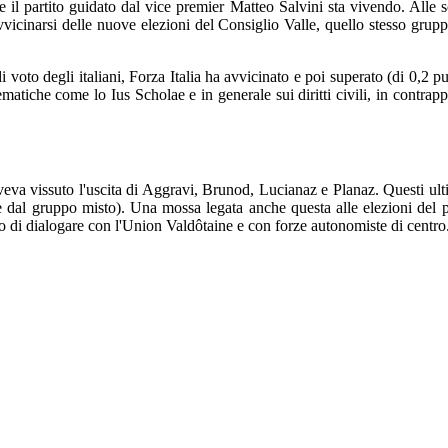
il partito guidato dal vice premier Matteo Salvini sta vivendo. Alle sco
avvicinarsi delle nuove elezioni del Consiglio Valle, quello stesso gru
oto degli italiani, Forza Italia ha avvicinato e poi superato (di 0,2 pu
tematiche come lo Ius Scholae e in generale sui diritti civili, in contr
veva vissuto l'uscita di Aggravi, Brunod, Lucianaz e Planaz. Questi ul
 dal gruppo misto). Una mossa legata anche questa alle elezioni del p
o di dialogare con l'Union Valdôtaine e con forze autonomiste di centro