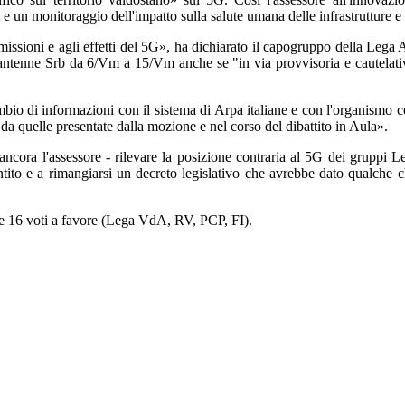
 un monitoraggio dell'impatto sulla salute umana delle infrastrutture e 
missioni e agli effetti del 5G», ha dichiarato il capogruppo della Lega
e antenne Srb da 6/Vm a 15/Vm anche se "in via provvisoria e cautelat
io di informazioni con il sistema di Arpa italiane e con l'organismo cent
 da quelle presentate dalla mozione e nel corso del dibattito in Aula».
ncora l'assessore - rilevare la posizione contraria al 5G dei gruppi Le
ito e a rimangiarsi un decreto legislativo che avrebbe dato qualche c
e 16 voti a favore (Lega VdA, RV, PCP, FI).