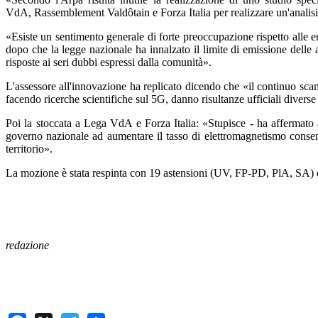
VdA, Rassemblement Valdôtain e Forza Italia per realizzare un'analisi e
«Esiste un sentimento generale di forte preoccupazione rispetto alle e
dopo che la legge nazionale ha innalzato il limite di emissione dell
risposte ai seri dubbi espressi dalla comunità».
L'assessore all'innovazione ha replicato dicendo che «il continuo scamb
facendo ricerche scientifiche sul 5G, danno risultanze ufficiali diverse
Poi la stoccata a Lega VdA e Forza Italia: «Stupisce - ha affermato a
governo nazionale ad aumentare il tasso di elettromagnetismo consent
territorio».
La mozione è stata respinta con 19 astensioni (UV, FP-PD, PlA, SA) 
redazione