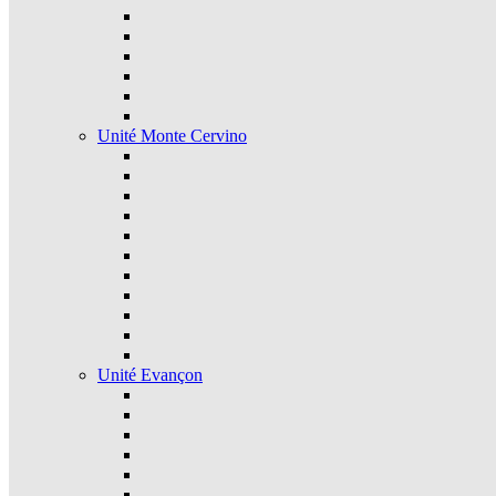
Unité Monte Cervino
Unité Evançon