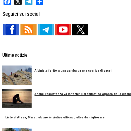
Facebook
X
Telegram
Share
Seguici sui social
Ultime notizie
Alpinista ferito a una gamba da una scarica di sassi
Anche l'assistenza va in ferie: il drammatico agosto della disabil
Liste d'attesa, Marzi: alcune iniziative efficaci, altre da migliorare