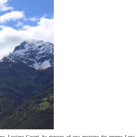
vazione, Luciano Caveri, ha risposto ad una mozione dei gruppo Lega