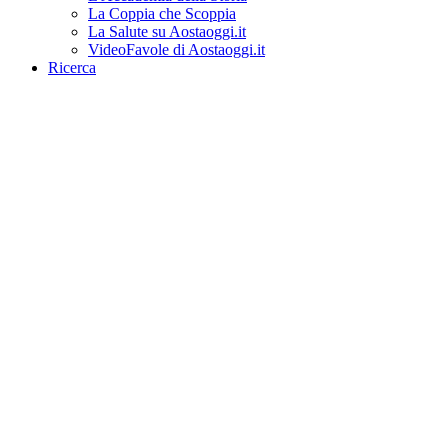
La Coppia che Scoppia
La Salute su Aostaoggi.it
VideoFavole di Aostaoggi.it
Ricerca