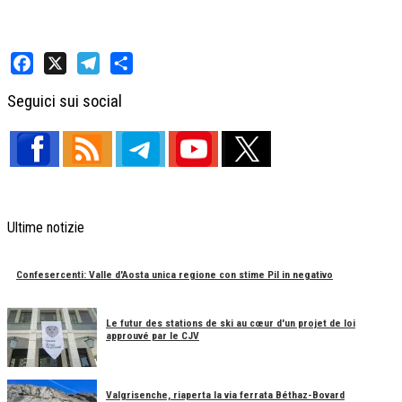
Facebook
X
Telegram
Share
Seguici sui social
Ultime notizie
Confesercenti: Valle d'Aosta unica regione con stime Pil in negativo
Le futur des stations de ski au cœur d'un projet de loi
approuvé par le CJV
Valgrisenche, riaperta la via ferrata Béthaz-Bovard