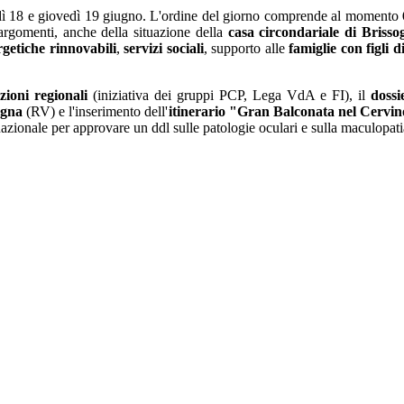
ì 18 e giovedì 19 giugno. L'ordine del giorno comprende al momento
i argomenti, anche della situazione della
casa circondariale di Brisso
getiche rinnovabili
,
servizi sociali
, supporto alle
famiglie con figli di
ezioni regionali
(iniziativa dei gruppi PCP, Lega VdA e FI), il
doss
agna
(RV) e l'inserimento dell'
itinerario "Gran Balconata nel Cervi
zionale per approvare un ddl sulle patologie oculari e sulla maculopatia