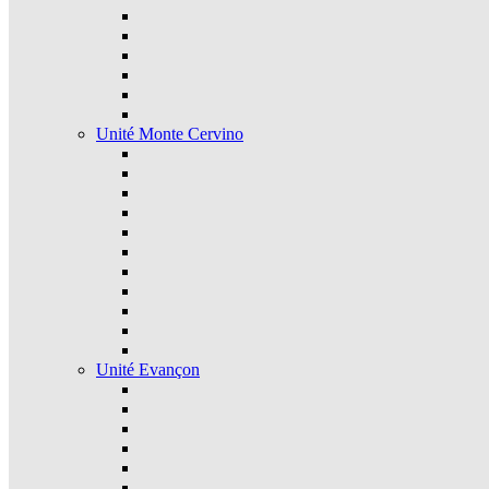
Unité Monte Cervino
Unité Evançon