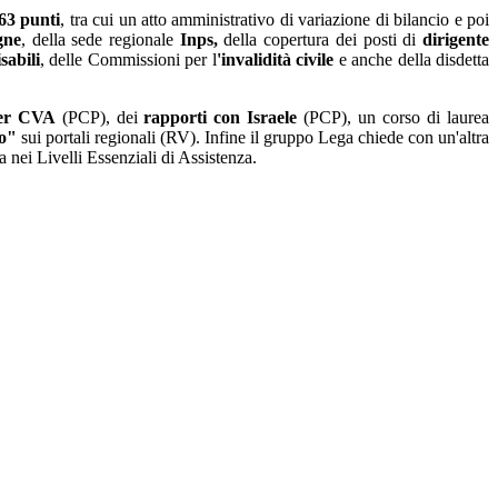
63 punti
, tra cui un atto amministrativo di variazione di bilancio e poi
gne
, della sede regionale
Inps,
della copertura dei posti di
dirigente
sabili
, delle Commissioni per l
'invalidità civile
e anche della disdetta
ier CVA
(PCP), dei
rapporti con Israele
(PCP), un corso di laurea
no"
sui portali regionali (RV). Infine il gruppo Lega chiede con un'altra
 nei Livelli Essenziali di Assistenza.