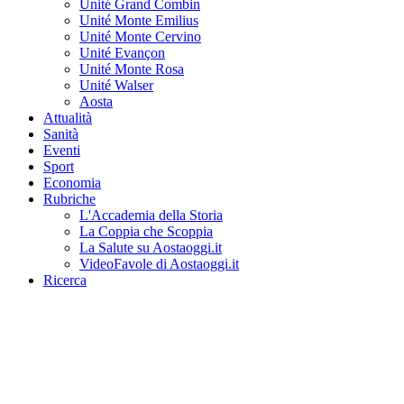
Unité Grand Combin
Unité Monte Emilius
Unité Monte Cervino
Unité Evançon
Unité Monte Rosa
Unité Walser
Aosta
Attualità
Sanità
Eventi
Sport
Economia
Rubriche
L'Accademia della Storia
La Coppia che Scoppia
La Salute su Aostaoggi.it
VideoFavole di Aostaoggi.it
Ricerca