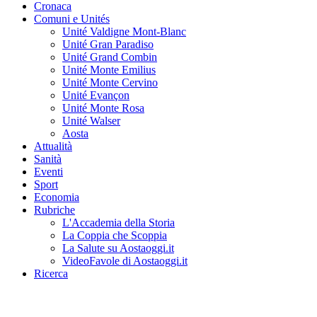
Cronaca
Comuni e Unités
Unité Valdigne Mont-Blanc
Unité Gran Paradiso
Unité Grand Combin
Unité Monte Emilius
Unité Monte Cervino
Unité Evançon
Unité Monte Rosa
Unité Walser
Aosta
Attualità
Sanità
Eventi
Sport
Economia
Rubriche
L'Accademia della Storia
La Coppia che Scoppia
La Salute su Aostaoggi.it
VideoFavole di Aostaoggi.it
Ricerca