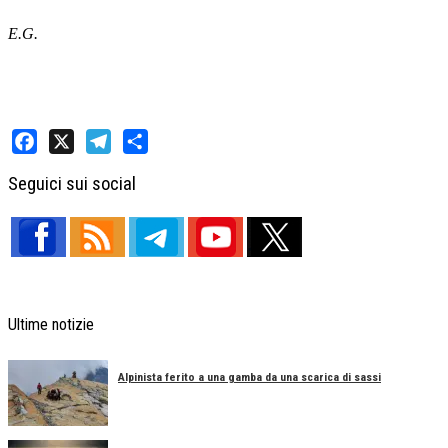
E.G.
Facebook
X
Telegram
Share
Seguici sui social
Ultime notizie
Alpinista ferito a una gamba da una scarica di sassi