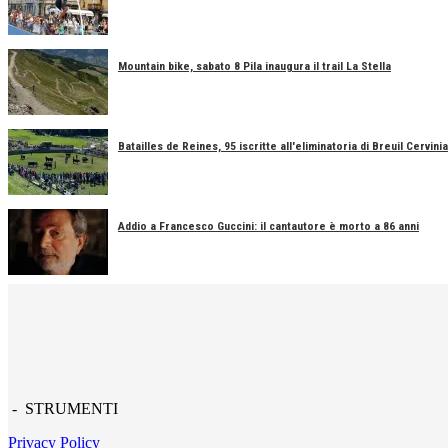
Mountain bike, sabato 8 Pila inaugura il trail La Stella
Batailles de Reines, 95 iscritte all'eliminatoria di Breuil Cervinia
Addio a Francesco Guccini: il cantautore è morto a 86 anni
- STRUMENTI
Privacy Policy