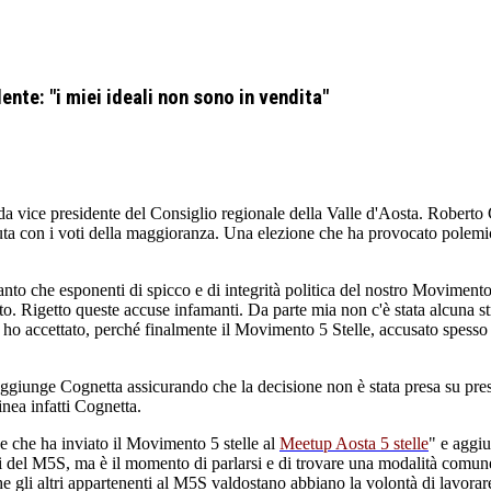
nte: "i miei ideali non sono in vendita"
a vice presidente del Consiglio regionale della Valle d'Aosta. Roberto 
ta con i voti della maggioranza. Una elezione che ha provocato polemich
to che esponenti di spicco e di integrità politica del nostro Movimento
. Rigetto queste accuse infamanti. Da parte mia non c'è stata alcuna strat
 ho accettato, perché finalmente il Movimento 5 Stelle, accusato spesso d
" aggiunge Cognetta assicurando che la decisione non è stata presa su 
inea infatti Cognetta.
e che ha inviato il Movimento 5 stelle al
Meetup Aosta 5 stelle
" e aggiu
 noi del M5S, ma è il momento di parlarsi e di trovare una modalità comun
e gli altri appartenenti al M5S valdostano abbiano la volontà di lavorare 