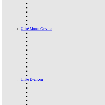
Unité Monte Cervino
Unité Evançon