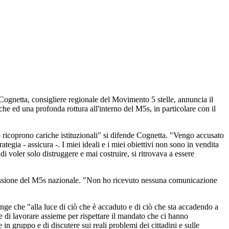
Cognetta, consigliere regionale del Movimento 5 stelle, annuncia il
e ed una profonda rottura all'interno del M5s, in particolare con il
 ricoprono cariche istituzionali" si difende Cognetta. "Vengo accusato
egia - assicura -. I miei ideali e i miei obiettivi non sono in vendita
i voler solo distruggere e mai costruire, si ritrovava a essere
pressione del M5s nazionale. "Non ho ricevuto nessuna comunicazione
nge che "alla luce di ciò che è accaduto e di ciò che sta accadendo a
e di lavorare assieme per rispettare il mandato che ci hanno
in gruppo e di discutere sui reali problemi dei cittadini e sulle