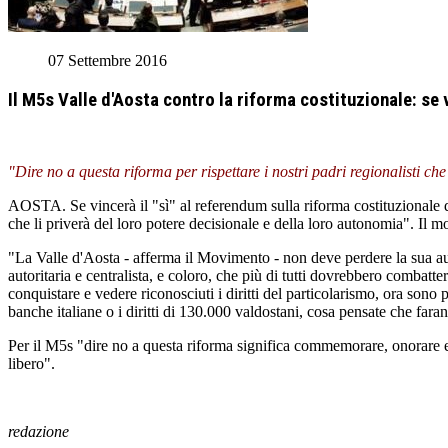
07 Settembre 2016
Il M5s Valle d'Aosta contro la riforma costituzionale: se 
"Dire no a questa riforma per rispettare i nostri padri regionalisti c
AOSTA. Se vincerà il "sì" al referendum sulla riforma costituzionale d
che li priverà del loro potere decisionale e della loro autonomia". Il 
"La Valle d'Aosta - afferma il Movimento - non deve perdere la sua au
autoritaria e centralista, e coloro, che più di tutti dovrebbero combatter
conquistare e vedere riconosciuti i diritti del particolarismo, ora sono 
banche italiane o i diritti di 130.000 valdostani, cosa pensate che fara
Per il M5s "dire no a questa riforma significa commemorare, onorare e r
libero".
redazione