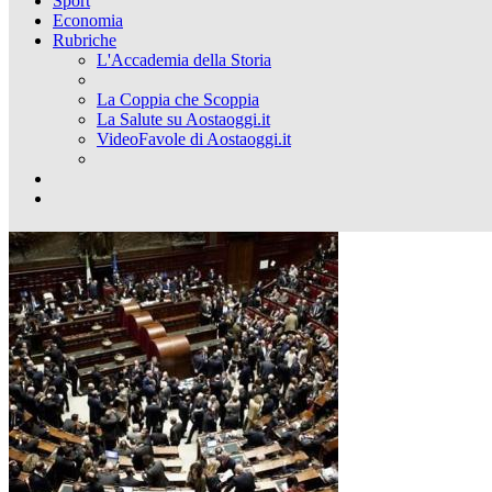
Sport
Economia
Rubriche
L'Accademia della Storia
La Coppia che Scoppia
La Salute su Aostaoggi.it
VideoFavole di Aostaoggi.it