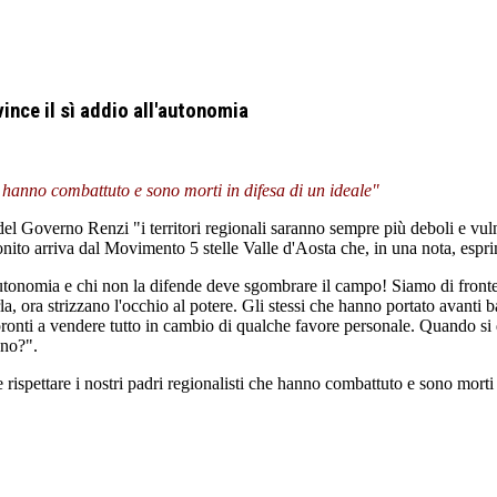
vince il sì addio all'autonomia
he hanno combattuto e sono morti in difesa di un ideale"
el Governo Renzi "i territori regionali saranno sempre più deboli e vul
monito arriva dal Movimento 5 stelle Valle d'Aosta che, in una nota, espr
tonomia e chi non la difende deve sgombrare il campo! Siamo di fronte 
la, ora strizzano l'occhio al potere. Gli stessi che hanno portato avanti b
pronti a vendere tutto in cambio di qualche favore personale. Quando si dov
nno?".
ispettare i nostri padri regionalisti che hanno combattuto e sono morti i