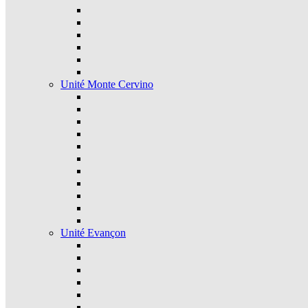
Unité Monte Cervino
Unité Evançon