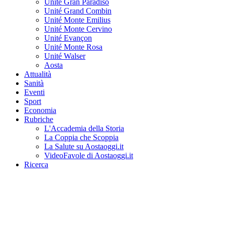
Unité Gran Paradiso
Unité Grand Combin
Unité Monte Emilius
Unité Monte Cervino
Unité Evançon
Unité Monte Rosa
Unité Walser
Aosta
Attualità
Sanità
Eventi
Sport
Economia
Rubriche
L'Accademia della Storia
La Coppia che Scoppia
La Salute su Aostaoggi.it
VideoFavole di Aostaoggi.it
Ricerca