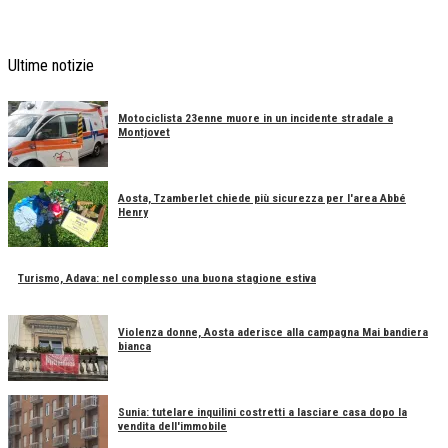
Ultime notizie
Motociclista 23enne muore in un incidente stradale a
Montjovet
Aosta, Tzamberlet chiede più sicurezza per l'area Abbé
Henry
Turismo, Adava: nel complesso una buona stagione estiva
Violenza donne, Aosta aderisce alla campagna Mai bandiera
bianca
Sunia: tutelare inquilini costretti a lasciare casa dopo la
vendita dell'immobile