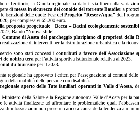
 e Territorio, la Giunta regionale ha dato il via libera alla variazion
opere di
messa in sicurezza del conoide del torrente Baudier
a protez
 le iscrizioni delle quote Fesr del
Progetto "ReservAqua"
del Program
020, per complessivi 65.200 euro.
lla proposta progettuale "Becca – Bacini ecologicamente sostenibil
1-2027, Bando “Nuova sfide”.
el Comune di Aosta del parcheggio pluripiano di proprietà della R
alizzazione di interventi per la ristrutturazione urbanistica e la riconv
mercio sono stati concessi i
contributi a favore dell’Associazione s
rt de nohtra tera
per l’attività sportiva istituzionale relativa al 2023.
ional du tourisme
per il 2023.
unta regionale ha approvato i criteri per l’assegnazione ai comuni delle 
gno della mobilità delle persone con disabilità.
o regionale aperto delle Tate familiari operanti in Valle d’Aosta
, d
 il Ministero della Salute e la Regione autonoma Valle d’Aosta per la pa
 le attività finalizzate ad affrontare le problematiche quali l’abbassa
za di intossicazioni non prese in carico a causa della tendenza a minim