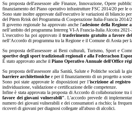
Su proposta dell'assessore alle Finanze, Innovazione, Opere pubbliche
finanziamento del Piano operativo infrastrutture FSC 2014/20 per le 
Sono state inoltre approvate dall'esecutivo le variazioni di bilancio per
del Pitem Rrisk del Programma di Cooperazione Italia-Francia 2014/2
Il governo regionale ha approvato anche l'
adesione della Regione a
nell’ambito del programma Interreg VI-A Francia-Italia Alcotra 202
L'esecutivo ha poi approvato il
trasferimento gratuito a favore d
nell’Accordo di programma tra la Regione e il Comune di Aosta per la re
Su proposta dell'assessore ai Beni culturali, Turismo, Sport e Com
sportive degli sport tradizionali regionali e alla Federachon Espo
È stato approvato anche il
Piano Operativo Annuale dell'Office rég
Su proposta dell'assessore alla Sanità, Salute e Politiche sociali la gi
barriere architettoniche
e per il finanziamento di un progetto a soste
Sono poi state approvate le disposizioni per l’
iscrizione al registr
individuazione, validazione e certificazione delle competenze.
Infine è stata approvata la proposta di Accordo di collaborazione tra
favore dei giovani vulnerabili"
. L'accordo prevede di implementare
numero dei giovani vulnerabili e dei consumatori a rischio; la frequen
ricoveri di giovani per diagnosi collegate all'abuso di alcolici.