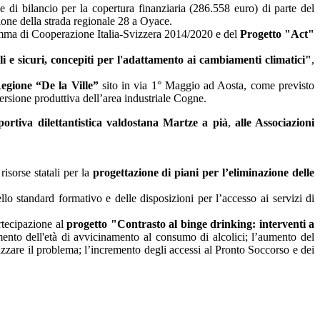
e di bilancio per la copertura finanziaria (286.558 euro) di parte del
ione della strada regionale 28 a Oyace.
ma di Cooperazione Italia-Svizzera 2014/2020 e del
Progetto "Act"
i e sicuri, concepiti per l'adattamento ai cambiamenti climatici"
,
egione “De la Ville”
sito in via 1° Maggio ad Aosta, come previsto
ersione produttiva dell’area industriale Cogne.
portiva dilettantistica valdostana Martze a pià
,
alle Associazioni
risorse statali per la
progettazione di piani per l’eliminazione delle
ello standard formativo e delle disposizioni per l’accesso ai servizi di
rtecipazione al
progetto "Contrasto al binge drinking: interventi a
mento dell'età di avvicinamento al consumo di alcolici; l’aumento del
izzare il problema; l’incremento degli accessi al Pronto Soccorso e dei