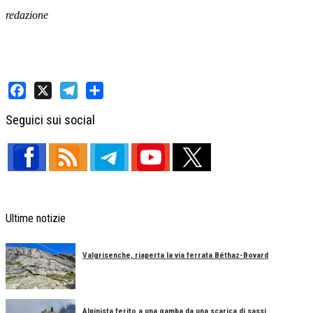
redazione
Facebook
X
Telegram
Share
Seguici sui social
Ultime notizie
Valgrisenche, riaperta la via ferrata Béthaz-Bovard
Alpinista ferito a una gamba da una scarica di sassi