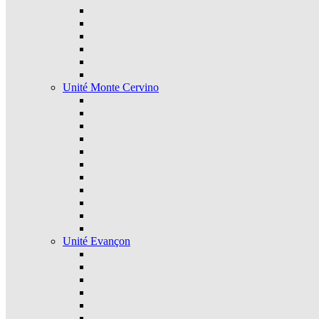
Unité Monte Cervino
Unité Evançon