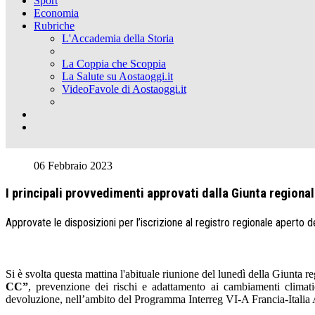
Sport
Economia
Rubriche
L'Accademia della Storia
La Coppia che Scoppia
La Salute su Aostaoggi.it
VideoFavole di Aostaoggi.it
06 Febbraio 2023
I principali provvedimenti approvati dalla Giunta regiona
Approvate le disposizioni per l’iscrizione al registro regionale aperto de
Si è svolta questa mattina l'abituale riunione del lunedì della Giunta re
CC”
, prevenzione dei rischi e adattamento ai cambiamenti climati
devoluzione, nell’ambito del Programma Interreg VI-A Francia-Itali