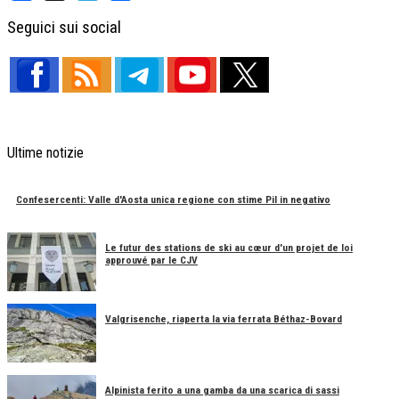
Facebook
X
Telegram
Share
Seguici sui social
Ultime notizie
Confesercenti: Valle d'Aosta unica regione con stime Pil in negativo
Le futur des stations de ski au cœur d'un projet de loi
approuvé par le CJV
Valgrisenche, riaperta la via ferrata Béthaz-Bovard
Alpinista ferito a una gamba da una scarica di sassi