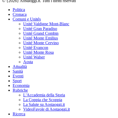
© {2026} Aostaoggi.it. Tutti i diritti riservati
Politica
Cronaca
Comuni e Unités
Unité Valdigne Mont-Blanc
Unité Gran Paradiso
Unité Grand Combin
Unité Monte Emilius
Unité Monte Cervino
Unité Evançon
Unité Monte Rosa
Unité Walser
Aosta
Attualità
Sanità
Eventi
Sport
Economia
Rubriche
L'Accademia della Storia
La Coppia che Scoppia
La Salute su Aostaoggi.it
VideoFavole di Aostaoggi.it
Ricerca