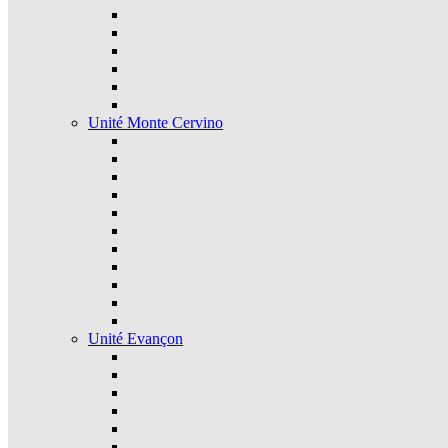
Unité Monte Cervino
Unité Evançon