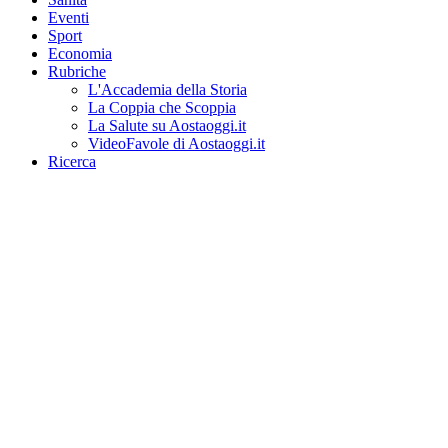
Eventi
Sport
Economia
Rubriche
L'Accademia della Storia
La Coppia che Scoppia
La Salute su Aostaoggi.it
VideoFavole di Aostaoggi.it
Ricerca