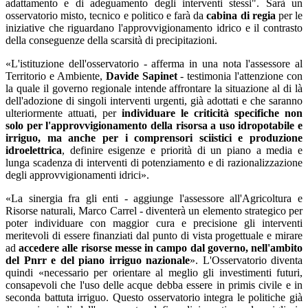
adattamento e di adeguamento degli interventi stessi". Sarà un
osservatorio misto, tecnico e politico e farà da
cabina di regia
per le
iniziative che riguardano l'approvvigionamento idrico e il contrasto
della conseguenze della scarsità di precipitazioni.
«L'istituzione dell'osservatorio - afferma in una nota l'assessore al
Territorio e Ambiente,
Davide Sapinet
- testimonia l'attenzione con
la quale il governo regionale intende affrontare la situazione al di là
dell'adozione di singoli interventi urgenti, già adottati e che saranno
ulteriormente attuati, per
individuare le criticità specifiche non
solo per l'approvvigionamento della risorsa a uso idropotabile e
irriguo, ma anche per i comprensori sciistici e produzione
idroelettrica
, definire esigenze e priorità di un piano a media e
lunga scadenza di interventi di potenziamento e di razionalizzazione
degli approvvigionamenti idrici».
«La sinergia fra gli enti - aggiunge l'assessore all'Agricoltura e
Risorse naturali, Marco Carrel - diventerà un elemento strategico per
poter individuare con maggior cura e precisione gli interventi
meritevoli di essere finanziati dal punto di vista progettuale e mirare
ad
accedere alle risorse messe in campo dal governo, nell'ambito
del Pnrr e del piano irriguo nazionale
». L'Osservatorio diventa
quindi «necessario per orientare al meglio gli investimenti futuri,
consapevoli che l'uso delle acque debba essere in primis civile e in
seconda battuta irriguo. Questo osservatorio integra le politiche già