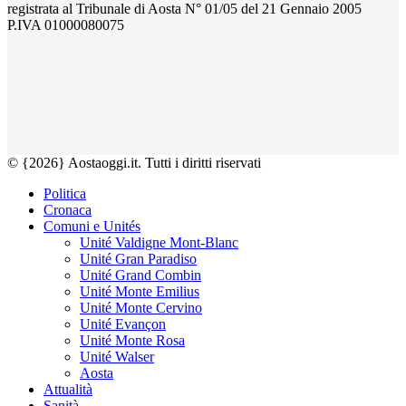
registrata al Tribunale di Aosta N° 01/05 del 21 Gennaio 2005
P.IVA 01000080075
© {2026} Aostaoggi.it. Tutti i diritti riservati
Politica
Cronaca
Comuni e Unités
Unité Valdigne Mont-Blanc
Unité Gran Paradiso
Unité Grand Combin
Unité Monte Emilius
Unité Monte Cervino
Unité Evançon
Unité Monte Rosa
Unité Walser
Aosta
Attualità
Sanità