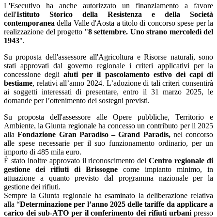
L'Esecutivo ha anche autorizzato un finanziamento a favore
dell'
Istituto Storico della Resistenza e della Società
contemporanea
della Valle d'Aosta a titolo di concorso spese per la
realizzazione del progetto "
8 settembre. Uno strano mercoledì del
1943
".
Su proposta dell'assessore all'Agricoltura e Risorse naturali, sono
stati approvati dal governo regionale i criteri applicativi per la
concessione degli
aiuti per il pascolamento estivo dei capi di
bestiame
, relativi all’anno 2024. L’adozione di tali criteri consentirà
ai soggetti interessati di presentare, entro il 31 marzo 2025, le
domande per l’ottenimento dei sostegni previsti.
Su proposta dell'assessore alle Opere pubbliche, Territorio e
Ambiente, la Giunta regionale ha concesso un contributo per il 2025
alla
Fondazione Gran Paradiso – Grand Paradis,
nel concorso
alle spese necessarie per il suo funzionamento ordinario, per un
importo di 485 mila euro.
È stato inoltre approvato il riconoscimento del
Centro regionale di
gestione dei rifiuti di Brissogne
come impianto minimo, in
attuazione a quanto previsto dal programma nazionale per la
gestione dei rifiuti.
Sempre la Giunta regionale ha esaminato la deliberazione relativa
alla “
Determinazione per l’anno 2025 delle tariffe da applicare a
carico dei sub-ATO per il conferimento dei rifiuti urbani
presso