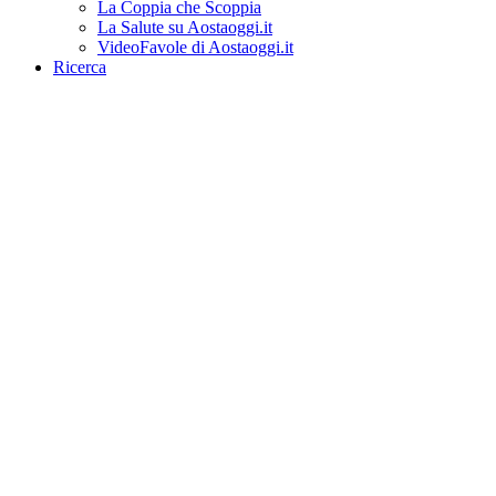
La Coppia che Scoppia
La Salute su Aostaoggi.it
VideoFavole di Aostaoggi.it
Ricerca