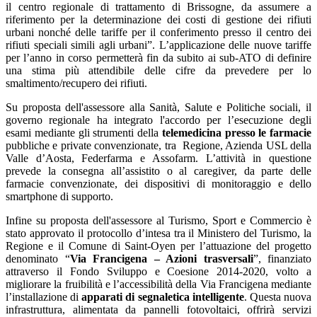
il centro regionale di trattamento di Brissogne, da assumere a
riferimento per la determinazione dei costi di gestione dei rifiuti
urbani nonché delle tariffe per il conferimento presso il centro dei
rifiuti speciali simili agli urbani”. L’applicazione delle nuove tariffe
per l’anno in corso permetterà fin da subito ai sub-ATO di definire
una stima più attendibile delle cifre da prevedere per lo
smaltimento/recupero dei rifiuti.
Su proposta dell'assessore alla Sanità, Salute e Politiche sociali, il
governo regionale ha integrato l'accordo per l’esecuzione degli
esami mediante gli strumenti della
telemedicina presso le farmacie
pubbliche e private convenzionate, tra Regione, Azienda USL della
Valle d’Aosta, Federfarma e Assofarm. L’attività in questione
prevede la consegna all’assistito o al caregiver, da parte delle
farmacie convenzionate, dei dispositivi di monitoraggio e dello
smartphone di supporto.
Infine su proposta dell'assessore al Turismo, Sport e Commercio è
stato approvato il protocollo d’intesa tra il Ministero del Turismo, la
Regione e il Comune di Saint-Oyen per l’attuazione del progetto
denominato “
Via Francigena – Azioni trasversali
”, finanziato
attraverso il Fondo Sviluppo e Coesione 2014-2020, volto a
migliorare la fruibilità e l’accessibilità della Via Francigena mediante
l’installazione di
apparati di segnaletica intelligente
. Questa nuova
infrastruttura, alimentata da pannelli fotovoltaici, offrirà servizi