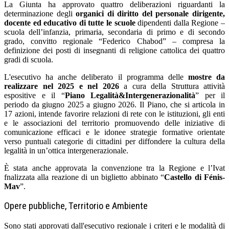
La Giunta ha approvato quattro deliberazioni riguardanti la
determinazione degli
organici di diritto del personale dirigente,
docente ed educativo di tutte le scuole
dipendenti dalla Regione –
scuola dell’infanzia, primaria, secondaria di primo e di secondo
grado, convitto regionale “Federico Chabod” – compresa la
definizione dei posti di insegnanti di religione cattolica dei quattro
gradi di scuola.
L'esecutivo ha anche deliberato il programma delle
mostre da
realizzare nel 2025 e nel 2026
a cura della Struttura attività
espositive e il “
Piano Legalità&Intergenerazionalità
” per il
periodo da giugno 2025 a giugno 2026. Il Piano, che si articola in
17 azioni, intende favorire relazioni di rete con le istituzioni, gli enti
e le associazioni del territorio promuovendo delle iniziative di
comunicazione efficaci e le idonee strategie formative orientate
verso puntuali categorie di cittadini per diffondere la cultura della
legalità in un’ottica intergenerazionale.
È stata anche approvata la convenzione tra la Regione e l’Ivat
fnalizzata alla reazione di un biglietto abbinato “
Castello di Fénis-
Mav
”.
Opere pubbliche, Territorio e Ambiente
Sono stati approvati dall'esecutivo regionale i criteri e le modalità di