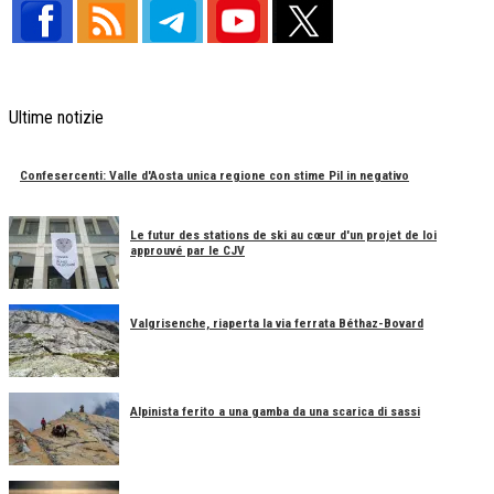
Ultime notizie
Confesercenti: Valle d'Aosta unica regione con stime Pil in negativo
Le futur des stations de ski au cœur d'un projet de loi
approuvé par le CJV
Valgrisenche, riaperta la via ferrata Béthaz-Bovard
Alpinista ferito a una gamba da una scarica di sassi