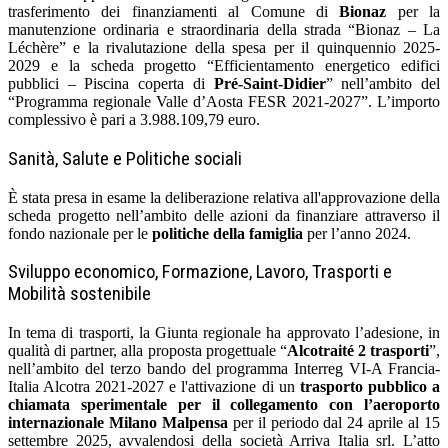
trasferimento dei finanziamenti al Comune di
Bionaz
per la
manutenzione ordinaria e straordinaria della strada “Bionaz – La
Léchère” e la rivalutazione della spesa per il quinquennio 2025-
2029 e la scheda progetto “Efficientamento energetico edifici
pubblici – Piscina coperta di
Pré-Saint-Didier
” nell’ambito del
“Programma regionale Valle d’Aosta FESR 2021-2027”. L’importo
complessivo è pari a 3.988.109,79 euro.
Sanità, Salute e Politiche sociali
È stata presa in esame la deliberazione relativa all'approvazione della
scheda progetto nell’ambito delle azioni da finanziare attraverso il
fondo nazionale per le
politiche della famiglia
per l’anno 2024.
Sviluppo economico, Formazione, Lavoro, Trasporti e
Mobilità sostenibile
In tema di trasporti, la Giunta regionale ha approvato l’adesione, in
qualità di partner, alla proposta progettuale “
Alcotraité 2 trasporti
”,
nell’ambito del terzo bando del programma Interreg VI-A Francia-
Italia Alcotra 2021-2027 e l'
attivazione di un
trasporto pubblico a
chiamata sperimentale per il collegamento con l’aeroporto
internazionale Milano Malpensa
per il periodo dal 24 aprile al 15
settembre 2025, avvalendosi della società Arriva Italia srl. L’atto