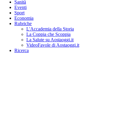
Sanità
Eventi
Sport
Economia
Rubriche
L'Accademia della Storia
La Coppia che Scoppia
La Salute su Aostaoggi.it
VideoFavole di Aostaoggi.it
Ricerca